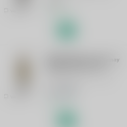
€23,95
Vergelijk
Op voorraad
KENDALL JACKSON
Kendall-Jackson Chardonnay
Vintner's Reserve 75cl
Dit product is leverbaar uit voorraad!
€16,99
€20,95
Je bespaart 19%
Vergelijk
Op voorraad