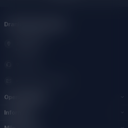
Drankenhandel Leiden
Zeemanlaan 22B
2313SZ Leiden
Nederland
071-2400285
info@drankenhandelleiden.nl
Openingstijden
Informatie
Mijn account