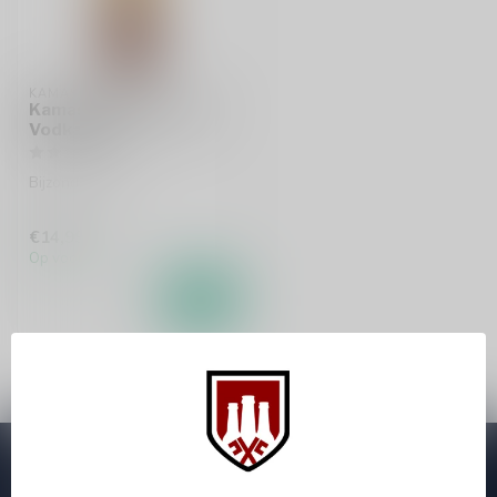
KAMASUTRA
Kamasutra Ginseng &
Vodka 50cl
Bijzondere fles
€14,99
Op voorraad
Abonneer je op onze nieuwsbrief
Zo blijf je altijd op de hoogte van speciale releases en mooie