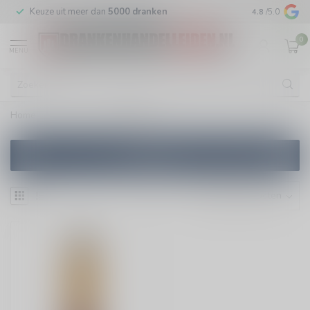
m
Keuze uit meer dan
5000 dranken
Veilig
verpakt
4.8
/5.0
0
MENU
Home
/
Merken
/
Kamasutra
Filters