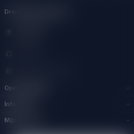
Drankenhandel Leiden
Zeemanlaan 22B
2313SZ Leiden
Nederland
071-2400285
info@drankenhandelleiden.nl
Openingstijden
Informatie
Mijn account