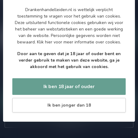
Zo blijf je altijd op de hoogte van speciale releases en mooie
Drankenhandelleiden.nl is wettelijk verplicht
aanbiedingen. Die wil je toch niet missen!? We versturen
toestemming te vragen voor het gebruik van cookies.
maximaal één keer per maand een mailing dus geen zorgen over
Deze uitsluitend functionele cookies gebruiken wij voor
onnodige spam!
het beheer van webstatistieken en een goede werking
van de website. Persoonlijke gegevens worden niet
bewaard.
Klik hier
voor meer informatie over cookies.
Door aan te geven dat je 18 jaar of ouder bent en
verder gebruik te maken van deze website, ga je
Meer informatie
akkoord met het gebruik van cookies.
Als je vragen hebt over onze producten of jouw aankoop, bezoek
dan onze klantenservicepagina. Hier vindt je onze
bedrijfsgegevens, antwoorden op veelgestelde vragen en
verschillende manieren om contact met ons op te nemen.
Ik ben 18 jaar of ouder
Klantenservice
Ik ben jonger dan 18
Onze winkel