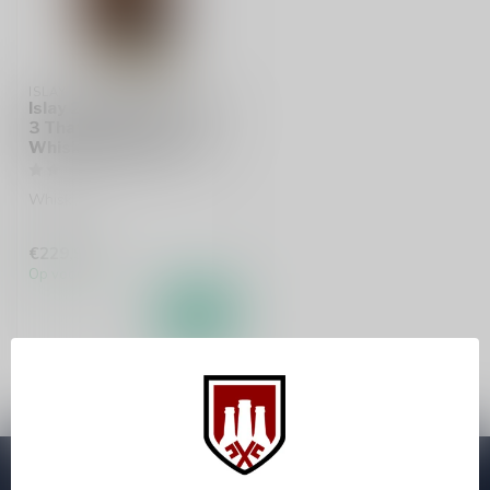
ISLAY #2
Islay 25 Years #2 Batch
3 That Boutique-y
Whisky Company 50cl
Whisky
€229,95
Op voorraad
Abonneer je op onze nieuwsbrief