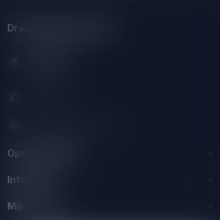
Drankenhandel Leiden
Zeemanlaan 22B
2313SZ Leiden
Nederland
071-2400285
info@drankenhandelleiden.nl
Openingstijden
Informatie
Mijn account