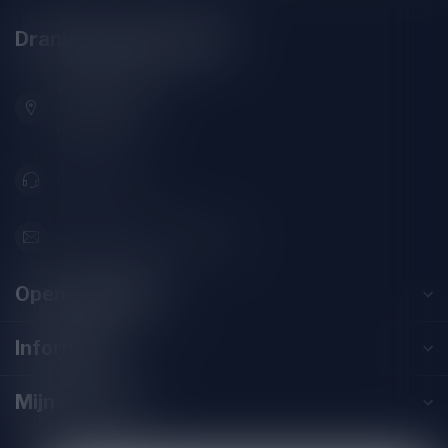
Drankenhandel Leiden
Zeemanlaan 22B
2313SZ Leiden
Nederland
071-2400285
info@drankenhandelleiden.nl
Openingstijden
Informatie
Mijn account