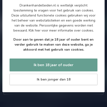
aanbiedingen. Die wil je toch niet missen!? We versturen
Drankenhandelleiden.nl is wettelijk verplicht
maximaal één keer per maand een mailing dus geen zorgen over
toestemming te vragen voor het gebruik van cookies.
onnodige spam!
Deze uitsluitend functionele cookies gebruiken wij voor
het beheer van webstatistieken en een goede werking
van de website. Persoonlijke gegevens worden niet
bewaard.
Klik hier
voor meer informatie over cookies.
Door aan te geven dat je 18 jaar of ouder bent en
Meer informatie
verder gebruik te maken van deze website, ga je
Als je vragen hebt over onze producten of jouw aankoop, bezoek
akkoord met het gebruik van cookies.
dan onze klantenservicepagina. Hier vindt je onze
bedrijfsgegevens, antwoorden op veelgestelde vragen en
verschillende manieren om contact met ons op te nemen.
Ik ben 18 jaar of ouder
Klantenservice
Ik ben jonger dan 18
Onze winkel