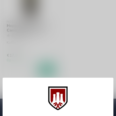
HOPPENSTEYN
Hoppensteyn Coffee
Candy Likeur 70cl
Koffie likeur
€17,99
Op voorraad
Abonneer je op onze nieuwsbrief
Zo blijf je altijd op de hoogte van speciale releases en mooie