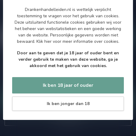
Zo blijf je altijd op de hoogte van speciale releases en mooie
Drankenhandelleiden.nl is wettelijk verplicht
aanbiedingen. Die wil je toch niet missen!? We versturen
toestemming te vragen voor het gebruik van cookies.
maximaal één keer per maand een mailing dus geen zorgen over
Deze uitsluitend functionele cookies gebruiken wij voor
onnodige spam!
het beheer van webstatistieken en een goede werking
van de website. Persoonlijke gegevens worden niet
bewaard.
Klik hier
voor meer informatie over cookies.
Door aan te geven dat je 18 jaar of ouder bent en
verder gebruik te maken van deze website, ga je
Meer informatie
akkoord met het gebruik van cookies.
Als je vragen hebt over onze producten of jouw aankoop, bezoek
dan onze klantenservicepagina. Hier vindt je onze
bedrijfsgegevens, antwoorden op veelgestelde vragen en
verschillende manieren om contact met ons op te nemen.
Ik ben 18 jaar of ouder
Klantenservice
Ik ben jonger dan 18
Onze winkel