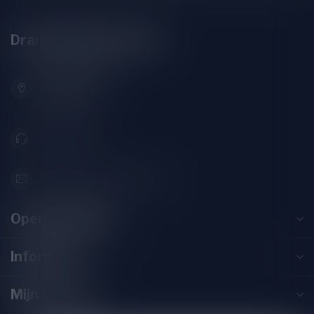
Drankenhandel Leiden
Zeemanlaan 22B
2313SZ Leiden
Nederland
071-2400285
info@drankenhandelleiden.nl
Openingstijden
Informatie
Mijn account