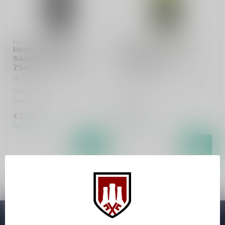
HEROES
HEROES
Heroes Cabernet
Heroes Chardonnay
Sauvignon Reserva
Reserva 75cl
75cl
Dit product is uit voorraad
Dit product is uit voorraad
leverbaar!
leverbaar!
€7,40
€7,40
Op voorraad
Op voorraad
Abonneer je op onze nieuwsbrief