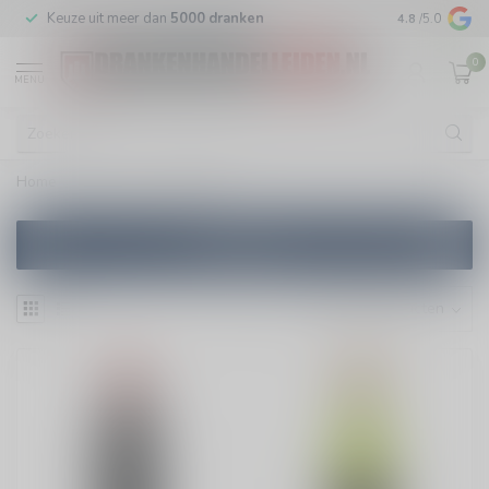
m
Keuze uit meer dan
5000 dranken
Veilig
verpakt
4.8
/5.0
0
MENU
Home
/
Merken
/
Heroes
Filters