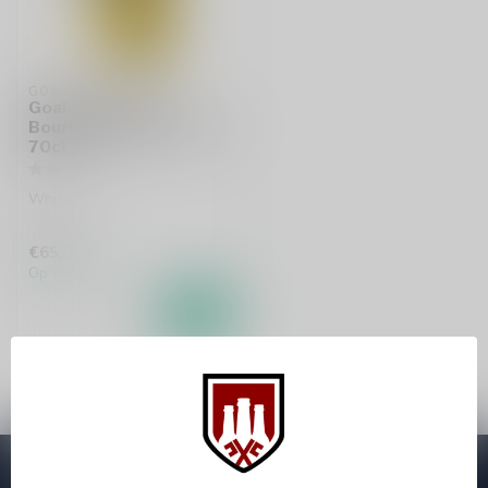
GOALONG
Goalong 5 Years
Bourbon & Brandy Cask
70cl
Whisky
€65,95
Op voorraad
Abonneer je op onze nieuwsbrief