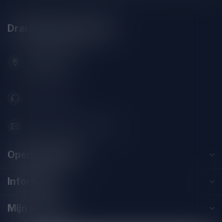
Drankenhandel Leiden
Zeemanlaan 22B
2313SZ Leiden
Nederland
071-2400285
info@drankenhandelleiden.nl
Openingstijden
Informatie
Mijn account