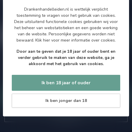
Zo blijf je altijd op de hoogte van speciale releases en mooie
Drankenhandelleiden.nl is wettelijk verplicht
aanbiedingen. Die wil je toch niet missen!? We versturen
toestemming te vragen voor het gebruik van cookies.
maximaal één keer per maand een mailing dus geen zorgen over
Deze uitsluitend functionele cookies gebruiken wij voor
onnodige spam!
het beheer van webstatistieken en een goede werking
van de website. Persoonlijke gegevens worden niet
bewaard.
Klik hier
voor meer informatie over cookies.
Door aan te geven dat je 18 jaar of ouder bent en
verder gebruik te maken van deze website, ga je
Meer informatie
akkoord met het gebruik van cookies.
Als je vragen hebt over onze producten of jouw aankoop, bezoek
dan onze klantenservicepagina. Hier vindt je onze
bedrijfsgegevens, antwoorden op veelgestelde vragen en
verschillende manieren om contact met ons op te nemen.
Ik ben 18 jaar of ouder
Klantenservice
Ik ben jonger dan 18
Onze winkel