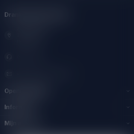
Drankenhandel Leiden
Zeemanlaan 22B
2313SZ Leiden
Nederland
071-2400285
info@drankenhandelleiden.nl
Openingstijden
Informatie
Mijn account