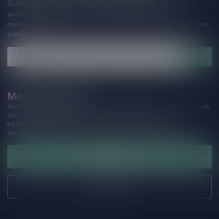
Zo blijf je altijd op de hoogte van speciale releases en mooie
aanbiedingen. Die wil je toch niet missen!? We versturen
maximaal één keer per maand een mailing dus geen zorgen over
onnodige spam!
Meer informatie
Als je vragen hebt over onze producten of jouw aankoop, bezoek
dan onze klantenservicepagina. Hier vindt je onze
bedrijfsgegevens, antwoorden op veelgestelde vragen en
verschillende manieren om contact met ons op te nemen.
Klantenservice
Onze winkel