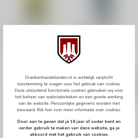
GLENCADAM
GLENCADAM
Glencadam 10 Years
Glencadam Reserva
70cl
Andalucia 70cl
Single malt whisky
Single malt whisky
€45,99
€45,99
Op voorraad
Op voorraad
Drankenhandelleiden.nl is wettelijk verplicht
toestemming te vragen voor het gebruik van cookies.
Deze uitsluitend functionele cookies gebruiken wij voor
het beheer van webstatistieken en een goede werking
van de website. Persoonlijke gegevens worden niet
bewaard.
Klik hier
voor meer informatie over cookies.
Door aan te geven dat je 18 jaar of ouder bent en
verder gebruik te maken van deze website, ga je
akkoord met het gebruik van cookies.