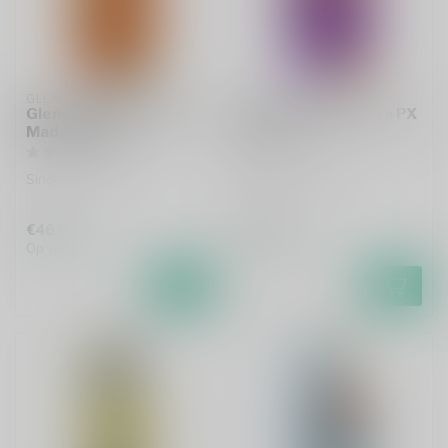
GLENCADAM
GLENCADAM
Glencadam Reserva de
Glencadam Reserva PX
Madeira 70cl
70cl
Single malt whisky
Single malt whisky
€46,99
€47,99
Op voorraad
Op voorraad