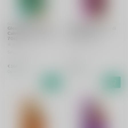
GLENCADAM
GLENCADAM
Glencadam 17 Years
Glencadam Riserva di
Calvados Barrel Finish
Amarone 70cl
70cl
Single malt whisky
Single malt whisky
€164,99
€46,99
Op voorraad
Op voorraad