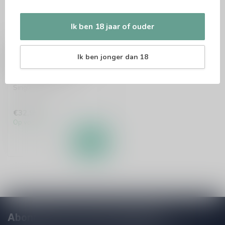
Ik ben 18 jaar of ouder
GLENCADAM
Glencadam American
Ik ben jonger dan 18
Oak Reserve 70cl
Single malt whisky
€32,95
Op voorraad
Abonneer je op onze nieuwsbrief