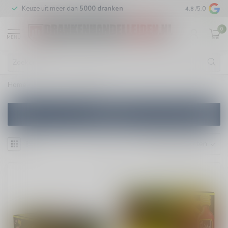
m
Keuze uit meer dan
5000 dranken
Veilig
verpakt
4.8
/5.0
0
MENU
Home
/
Merken
/
Flugel
Filters