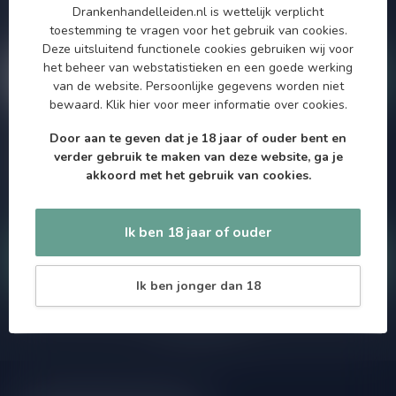
Drankenhandelleiden.nl is wettelijk verplicht
maximaal één keer per maand een mailing dus geen zorgen over
toestemming te vragen voor het gebruik van cookies.
onnodige spam!
Deze uitsluitend functionele cookies gebruiken wij voor
het beheer van webstatistieken en een goede werking
van de website. Persoonlijke gegevens worden niet
bewaard.
Klik hier
voor meer informatie over cookies.
Door aan te geven dat je 18 jaar of ouder bent en
Meer informatie
verder gebruik te maken van deze website, ga je
Als je vragen hebt over onze producten of jouw aankoop, bezoek
akkoord met het gebruik van cookies.
dan onze klantenservicepagina. Hier vindt je onze
bedrijfsgegevens, antwoorden op veelgestelde vragen en
verschillende manieren om contact met ons op te nemen.
Ik ben 18 jaar of ouder
Klantenservice
Ik ben jonger dan 18
Onze winkel