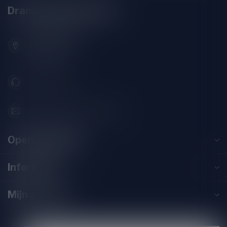
Drankenhandel Leiden
Zeemanlaan 22B
2313SZ Leiden
Nederland
071-2400285
info@drankenhandelleiden.nl
Openingstijden
Informatie
Mijn account