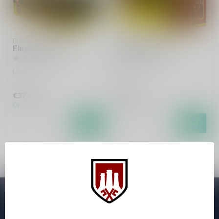
FLUGEL
FLUGEL
Flugel 40-pack
Flugel 10-pack
Likeur
Likeur
€32,99
€9,99
Op voorraad
Op voorraad
Abonneer je op onze nieuwsbrief
Zo blijf je altijd op de hoogte van speciale releases en mooie
aanbiedingen. Die wil je toch niet missen!? We versturen