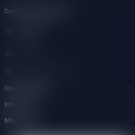
Drankenhandel Leiden
Zeemanlaan 22B
2313SZ Leiden
Nederland
071-2400285
info@drankenhandelleiden.nl
Openingstijden
Informatie
Mijn account