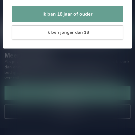
aanbiedingen. Die wil je toch niet missen!? We versturen
maximaal één keer per maand een mailing dus geen zorgen over
Ik ben 18 jaar of ouder
onnodige spam!
Ik ben jonger dan 18
Meer informatie
Als je vragen hebt over onze producten of jouw aankoop, bezoek
dan onze klantenservicepagina. Hier vindt je onze
bedrijfsgegevens, antwoorden op veelgestelde vragen en
verschillende manieren om contact met ons op te nemen.
Klantenservice
Onze winkel