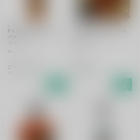
FLOR DE CANA
FLOR DE CANA
Flor de Cana 7 Years
Flor de Cana 18 Years
70cl
70cl
Rum
Rum
€21,99
€58,99
€24,99
Op voorraad
Op voorraad