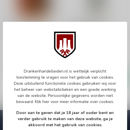
FLOR DE CANA
FLOR DE CANA
Flor de Cana 12 Years
Flor de Cana 4 Years
70cl
Extra Dry 70cl
Rum
Dit product is leverbaar uit
voorraad!
€34,99
€16,99
Op voorraad
Op voorraad
Drankenhandelleiden.nl is wettelijk verplicht
toestemming te vragen voor het gebruik van cookies.
Deze uitsluitend functionele cookies gebruiken wij voor
het beheer van webstatistieken en een goede werking
van de website. Persoonlijke gegevens worden niet
bewaard.
Klik hier
voor meer informatie over cookies.
Door aan te geven dat je 18 jaar of ouder bent en
verder gebruik te maken van deze website, ga je
Abonneer je op onze nieuwsbrief
akkoord met het gebruik van cookies.
Zo blijf je altijd op de hoogte van speciale releases en mooie