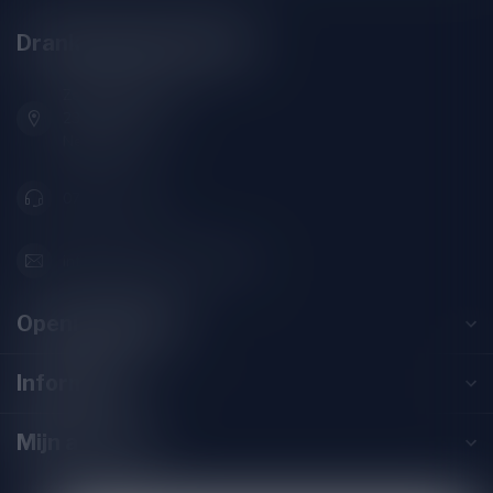
Drankenhandel Leiden
Zeemanlaan 22B
2313SZ Leiden
Nederland
071-2400285
info@drankenhandelleiden.nl
Openingstijden
Informatie
Mijn account