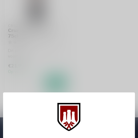
CRUZ DE ALBA
Cruz de Alba Crianza
75cl
Dit product is leverbaar uit
voorraad!
€21,95
Op voorraad
Abonneer je op onze nieuwsbrief
Zo blijf je altijd op de hoogte van speciale releases en mooie