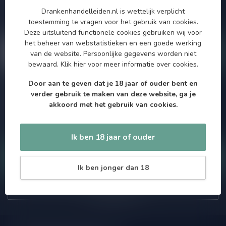
aanbiedingen. Die wil je toch niet missen!? We versturen
Drankenhandelleiden.nl is wettelijk verplicht
maximaal één keer per maand een mailing dus geen zorgen over
toestemming te vragen voor het gebruik van cookies.
onnodige spam!
Deze uitsluitend functionele cookies gebruiken wij voor
het beheer van webstatistieken en een goede werking
van de website. Persoonlijke gegevens worden niet
bewaard.
Klik hier
voor meer informatie over cookies.
Door aan te geven dat je 18 jaar of ouder bent en
Meer informatie
verder gebruik te maken van deze website, ga je
Als je vragen hebt over onze producten of jouw aankoop, bezoek
akkoord met het gebruik van cookies.
dan onze klantenservicepagina. Hier vindt je onze
bedrijfsgegevens, antwoorden op veelgestelde vragen en
verschillende manieren om contact met ons op te nemen.
Ik ben 18 jaar of ouder
Klantenservice
Ik ben jonger dan 18
Onze winkel