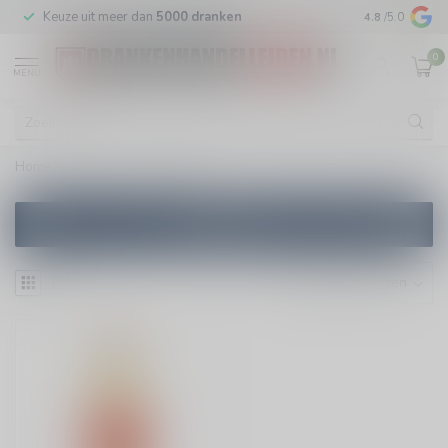
m
Keuze uit meer dan
5000 dranken
Veilig
verpakt
4.8
/5.0
0
MENU
Home
/
Merken
/
Capel
Filters