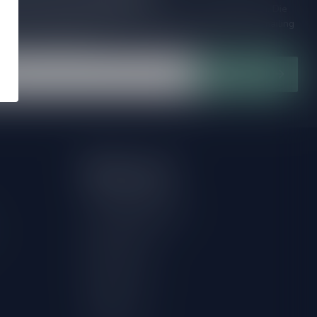
ijd op de hoogte van speciale releases en mooie aanbiedingen. Die
et missen!? We versturen maximaal één keer per maand een mailing
n over onnodige spam!
Abonneer
Mijn account
Account informatie
Herroeping aanvragen
Mijn bestellingen
Mijn tickets
Mijn verlanglijst
Vergelijk