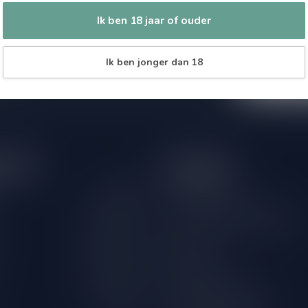
Zo blijf je alt
 jouw aankoop, bezoek dan onze
Ik ben 18 jaar of ouder
wil je toch ni
edrijfsgegevens, antwoorden op
eren om contact met ons op te nemen.
dus geen zorge
Ik ben jonger dan 18
l
tijden
Informatie
Gesloten
Klantenservice
Over Drankenhandel Leiden
09.00 - 18.00
18+ Leeftijdscheck aan de deur
09.00 - 18.00
Bestellen
09.00 - 18.00
Betaalmethoden
09.00 - 18.00
Verzenden & retourneren
09.00 - 18.00