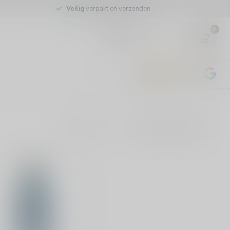
Veilig
verpakt en verzonden
0
EUR
4.8
/5
443
beoordelingen
Toon: