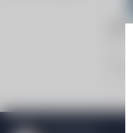
BOMBAY SA
Bombay S
70cl
Gin
€27,99
Op voorraa
Vergelij
Meer informatie