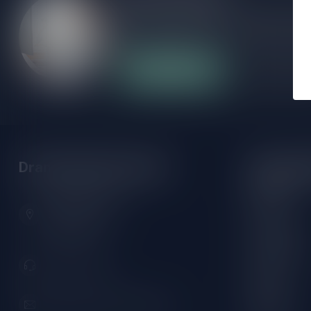
Als je vragen hebt over onze producten of
klantenservicepagina. Hier vindt je onze b
veelgestelde vragen en verschillende mani
Klantenservice
Onze winke
Drankenhandel Leiden
Openings
Maandag:
Zeemanlaan 22B
Dinsdag:
2313SZ Leiden
Nederland
Woensdag:
Donderdag:
071-2400285
Vrijdag:
Zaterdag:
info@drankenhandelleiden.nl