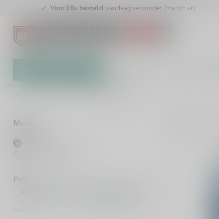
Voor 16u besteld
, vandaag verzonden (ma t/m vr)
Alle categorieën
Cadeaubon
Winkel
Klan
Home
/
Merken
/
Bombay Sapphire
3
Pro
Merken
Alle merken
Bombay Sapphire
Prijs
Min
Max