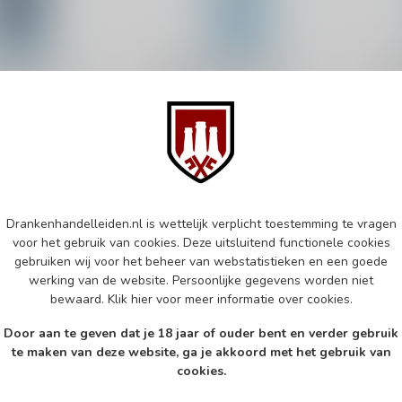
PPHIRE
BOMBAY SAPPHIRE
BOM
apphire East
Bombay Sapphire 70cl
Bom
Gin
Gin
€22,49
€28
d
Op voorraad
Op v
Drankenhandelleiden.nl is wettelijk verplicht toestemming te vragen
k
Vergelijk
voor het gebruik van cookies. Deze uitsluitend functionele cookies
gebruiken wij voor het beheer van webstatistieken en een goede
werking van de website. Persoonlijke gegevens worden niet
bewaard.
Klik hier
voor meer informatie over cookies.
Door aan te geven dat je 18 jaar of ouder bent en verder gebruik
te maken van deze website, ga je akkoord met het gebruik van
cookies.
Abonneer 