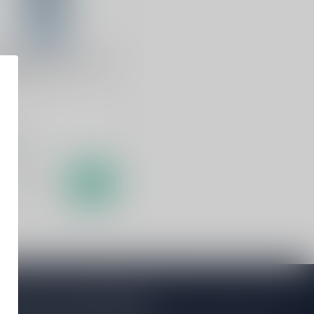
BAY SAPPHIRE
bay Sapphire 100cl
,99
oorraad
Vergelijk
je op onze nieuwsbrief