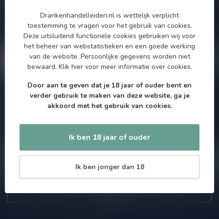
Zo blijf je altijd op de hoogte van speciale releases en mooie
Drankenhandelleiden.nl is wettelijk verplicht
aanbiedingen. Die wil je toch niet missen!? We versturen
toestemming te vragen voor het gebruik van cookies.
maximaal één keer per maand een mailing dus geen zorgen over
Deze uitsluitend functionele cookies gebruiken wij voor
onnodige spam!
het beheer van webstatistieken en een goede werking
van de website. Persoonlijke gegevens worden niet
bewaard.
Klik hier
voor meer informatie over cookies.
Door aan te geven dat je 18 jaar of ouder bent en
verder gebruik te maken van deze website, ga je
Meer informatie
akkoord met het gebruik van cookies.
Als je vragen hebt over onze producten of jouw aankoop, bezoek
dan onze klantenservicepagina. Hier vindt je onze
bedrijfsgegevens, antwoorden op veelgestelde vragen en
verschillende manieren om contact met ons op te nemen.
Ik ben 18 jaar of ouder
Klantenservice
Ik ben jonger dan 18
Onze winkel