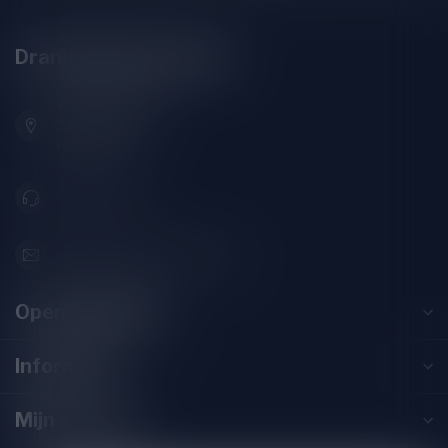
Drankenhandel Leiden
Zeemanlaan 22B
2313SZ Leiden
Nederland
071-2400285
info@drankenhandelleiden.nl
Openingstijden
Informatie
Mijn account