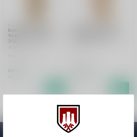
BALMENACH
BALMENACH
Balmenach 2008 15
Balmenach 18 Years
Years The Ultimate
Old Particular 70cl
70cl
Whisky
Single malt whisky
€87,99
€155,95
Op voorraad
Op voorraad
Abonneer je op onze nieuwsbrief