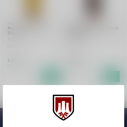
AREHUCAS
AREHUCAS
Arehucas Carta Oro
Arehucas Guanche Ron
70cl
Miel 70cl
Rum
Likeur
€15,99
€13,99
Op voorraad
Op voorraad
Abonneer je op onze nieuwsbrief
Zo blijf je altijd op de hoogte van speciale releases en mooie