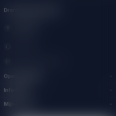
Drankenhandel Leiden
Zeemanlaan 22B
2313SZ Leiden
Nederland
071-2400285
info@drankenhandelleiden.nl
Openingstijden
Informatie
Mijn account