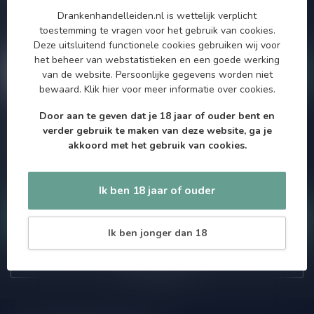
aanbiedingen. Die wil je toch niet missen!? We versturen
Drankenhandelleiden.nl is wettelijk verplicht
maximaal één keer per maand een mailing dus geen zorgen over
toestemming te vragen voor het gebruik van cookies.
onnodige spam!
Deze uitsluitend functionele cookies gebruiken wij voor
het beheer van webstatistieken en een goede werking
van de website. Persoonlijke gegevens worden niet
bewaard.
Klik hier
voor meer informatie over cookies.
Door aan te geven dat je 18 jaar of ouder bent en
Meer informatie
verder gebruik te maken van deze website, ga je
Als je vragen hebt over onze producten of jouw aankoop, bezoek
akkoord met het gebruik van cookies.
dan onze klantenservicepagina. Hier vindt je onze
bedrijfsgegevens, antwoorden op veelgestelde vragen en
verschillende manieren om contact met ons op te nemen.
Ik ben 18 jaar of ouder
Klantenservice
Ik ben jonger dan 18
Onze winkel