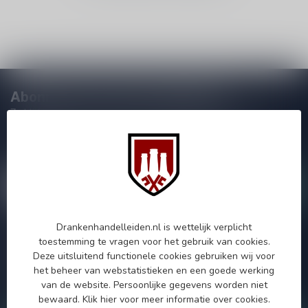
Abonneer je op onze nieuwsbrief
Zo blijf je altijd op de hoogte van speciale releases en mooie
aanbiedingen. Die wil je toch niet missen!? We versturen
maximaal één keer per maand een mailing dus geen zorgen over
onnodige spam!
Drankenhandelleiden.nl is wettelijk verplicht
Meer informatie
toestemming te vragen voor het gebruik van cookies.
Deze uitsluitend functionele cookies gebruiken wij voor
Als je vragen hebt over onze producten of jouw aankoop, bezoek
dan onze klantenservicepagina. Hier vindt je onze
het beheer van webstatistieken en een goede werking
bedrijfsgegevens, antwoorden op veelgestelde vragen en
van de website. Persoonlijke gegevens worden niet
verschillende manieren om contact met ons op te nemen.
bewaard.
Klik hier
voor meer informatie over cookies.