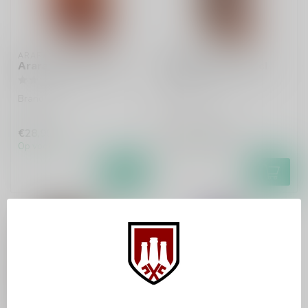
ARARAT
ARARAT
Ararat 7 Years 70cl
Ararat 5 Years 70cl
Brandy.
Brandy.
€28,99
€22,99
€25,99
Op voorraad
Op voorraad