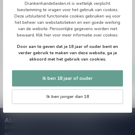
Drankenhandelleiden.nl is wettelijk verplicht
toestemming te vragen voor het gebruik van cookies.
Deze uitsluitend functionele cookies gebruiken wij voor
ARARAT
ARARAT
het beheer van webstatistieken en een goede werking
Ararat Nairi 20 Years
Ararat Akhtamar 10
70cl
Years 50cl
van de website. Persoonlijke gegevens worden niet
bewaard.
Klik hier
voor meer informatie over cookies.
Brandy
Brandy
Door aan te geven dat je 18 jaar of ouder bent en
verder gebruik te maken van deze website, ga je
€88,99
€29,99
akkoord met het gebruik van cookies.
Op voorraad
Op voorraad
Ik ben 18 jaar of ouder
Ik ben jonger dan 18
Abonneer je op onze nieuwsbrief
Zo blijf je altijd op de hoogte van speciale releases en mooie
aanbiedingen. Die wil je toch niet missen!? We versturen