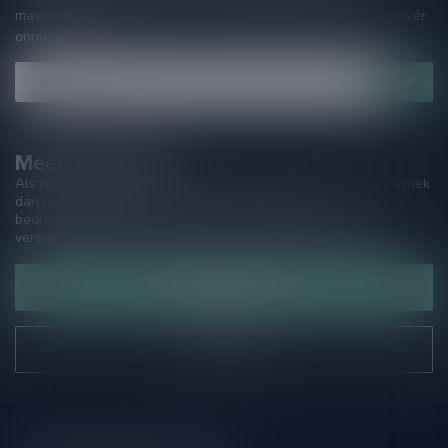
maximaal één keer per maand een mailing dus geen zorgen over
onnodige spam!
Meer informatie
Als je vragen hebt over onze producten of jouw aankoop, bezoek
dan onze klantenservicepagina. Hier vindt je onze
bedrijfsgegevens, antwoorden op veelgestelde vragen en
verschillende manieren om contact met ons op te nemen.
Klantenservice
Onze winkel