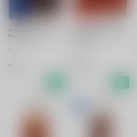
ARARAT
ARARAT
Ararat Dvin Collection
Ararat Vaspurakan 15
Reserve 70cl
Years 70cl
Brandy
Brandy
€77,99
€74,99
Op voorraad
Op voorraad
-12%