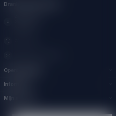
Drankenhandel Leiden
Zeemanlaan 22B
2313SZ Leiden
Nederland
071-2400285
info@drankenhandelleiden.nl
Openingstijden
Informatie
Mijn account