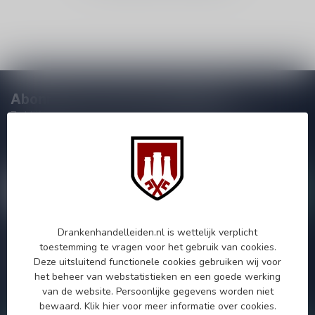
Abonneer je op onze nieuwsbrief
Zo blijf je altijd op de hoogte van speciale releases en mooie
aanbiedingen. Die wil je toch niet missen!? We versturen
maximaal één keer per maand een mailing dus geen zorgen over
onnodige spam!
Drankenhandelleiden.nl is wettelijk verplicht
Meer informatie
toestemming te vragen voor het gebruik van cookies.
Deze uitsluitend functionele cookies gebruiken wij voor
Als je vragen hebt over onze producten of jouw aankoop, bezoek
dan onze klantenservicepagina. Hier vindt je onze
het beheer van webstatistieken en een goede werking
bedrijfsgegevens, antwoorden op veelgestelde vragen en
van de website. Persoonlijke gegevens worden niet
verschillende manieren om contact met ons op te nemen.
bewaard.
Klik hier
voor meer informatie over cookies.