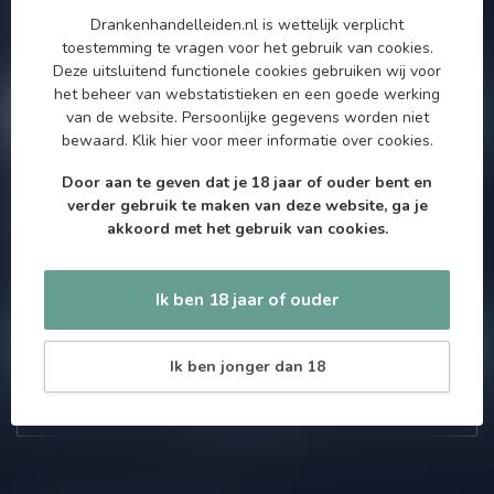
aanbiedingen. Die wil je toch niet missen!? We versturen
Drankenhandelleiden.nl is wettelijk verplicht
maximaal één keer per maand een mailing dus geen zorgen over
toestemming te vragen voor het gebruik van cookies.
onnodige spam!
Deze uitsluitend functionele cookies gebruiken wij voor
het beheer van webstatistieken en een goede werking
van de website. Persoonlijke gegevens worden niet
bewaard.
Klik hier
voor meer informatie over cookies.
Door aan te geven dat je 18 jaar of ouder bent en
Meer informatie
verder gebruik te maken van deze website, ga je
Als je vragen hebt over onze producten of jouw aankoop, bezoek
akkoord met het gebruik van cookies.
dan onze klantenservicepagina. Hier vindt je onze
bedrijfsgegevens, antwoorden op veelgestelde vragen en
verschillende manieren om contact met ons op te nemen.
Ik ben 18 jaar of ouder
Klantenservice
Ik ben jonger dan 18
Onze winkel