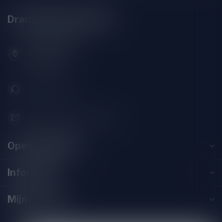
Drankenhandel Leiden
Zeemanlaan 22B
2313SZ Leiden
Nederland
071-2400285
info@drankenhandelleiden.nl
Openingstijden
Informatie
Mijn account