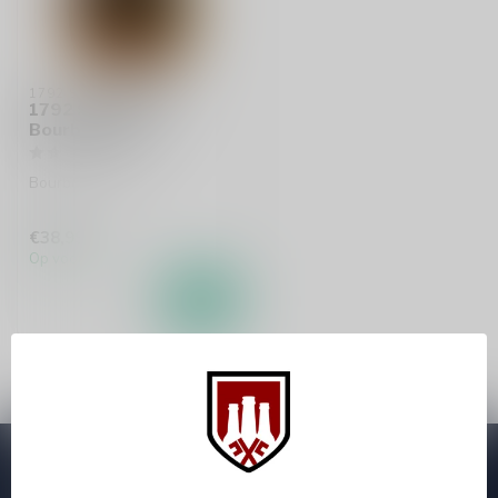
1792 SMALL BATCH
1792 Small Batch
Bourbon 75cl
Bourbon whiskey
€38,99
Op voorraad
Abonneer je op onze nieuwsbrief
Zo blijf je altijd op de hoogte van speciale releases en mooie