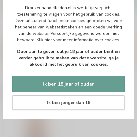
€123,99
Drankenhandelleiden.nl is wettelijk verplicht
Op voorraad
toestemming te vragen voor het gebruik van cookies.
Deze uitsluitend functionele cookies gebruiken wij voor
het beheer van webstatistieken en een goede werking
van de website. Persoonlijke gegevens worden niet
Vragen over dit product?
bewaard.
Klik hier
voor meer informatie over cookies.
Of heb je hulp nodig bij het bestellen? Twijfel
niet en neem contact met ons op. Dit kan
Door aan te geven dat je 18 jaar of ouder bent en
telefonisch via 071-2400285 of via de e-mail op
verder gebruik te maken van deze website, ga je
info@drankenhandelleiden.nl
. We helpen je
graag!
akkoord met het gebruik van cookies.
Ik ben 18 jaar of ouder
Recent bekeken
Ik ben jonger dan 18