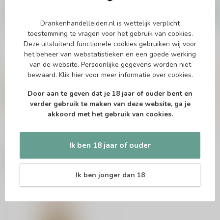
Clos Amador Brut Reserva
Delicat 20cl
€5,10
Drankenhandelleiden.nl is wettelijk verplicht
Op voorraad
toestemming te vragen voor het gebruik van cookies.
Deze uitsluitend functionele cookies gebruiken wij voor
het beheer van webstatistieken en een goede werking
van de website. Persoonlijke gegevens worden niet
Vragen over dit product?
bewaard.
Klik hier
voor meer informatie over cookies.
Of heb je hulp nodig bij het bestellen? Twijfel
niet en neem contact met ons op. Dit kan
Door aan te geven dat je 18 jaar of ouder bent en
telefonisch via 071-2400285 of via de e-mail op
verder gebruik te maken van deze website, ga je
info@drankenhandelleiden.nl
. We helpen je
akkoord met het gebruik van cookies.
graag!
Ik ben 18 jaar of ouder
Recent bekeken
Ik ben jonger dan 18