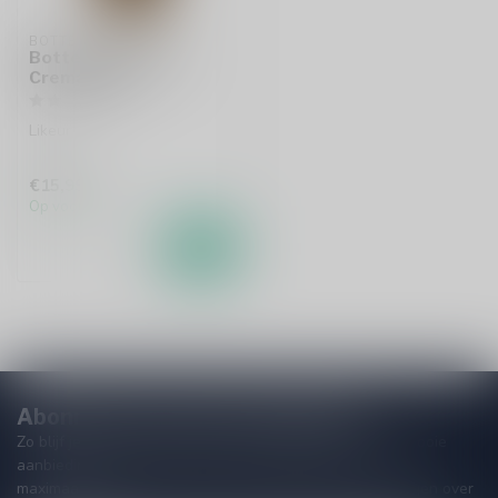
BOTTEGA
Bottega Gianduia
Crema 50cl
Likeur
€15,99
Op voorraad
Abonneer je op onze nieuwsbrief
Zo blijf je altijd op de hoogte van speciale releases en mooie
aanbiedingen. Die wil je toch niet missen!? We versturen
maximaal één keer per maand een mailing dus geen zorgen over