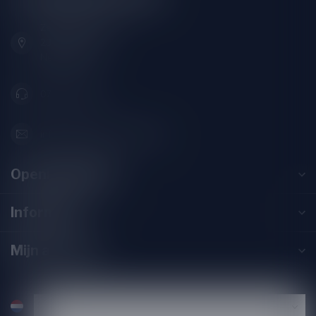
Zeemanlaan 22B
2313SZ Leiden
Nederland
071-2400285
info@drankenhandelleiden.nl
Openingstijden
Informatie
Mijn account