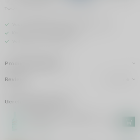
Toevoegen om te vergelijken
Deel dit product
Voor 16u besteld
, vandaag verzonden (ma t/m vr)
Keuze uit meer dan
5000 dranken
Veilig
verpakt en verzonden
Productomschrijving
Reviews
Gerelateerde producten
BAILEYS
Baileys Mint Chocolate 100cl
€20,99
Op voorraad