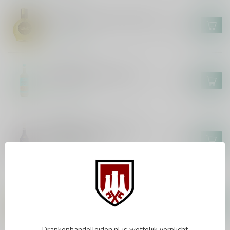
MOZART
Mozart Chocolate Cream 50cl
€14,45
Op voorraad
BERLINER LUFT
Berliner Luft Schoko 70cl
€9,99
Op voorraad
BAILEYS
Baileys White Chocolate
Raspberry 50cl
€13,99
Op voorraad
PECHERY
Pechery Dubai Style Chocolate
70cl
€16,99
Op voorraad
Drankenhandelleiden.nl is wettelijk verplicht