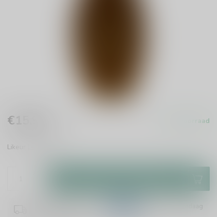
€15,99
Op voorraad
Incl. btw
Likeur
Lees meer
.
Toevoegen aan winkelwagen
Plaats je bestelling binnen
00:51:33
en het wordt vandaag
nog verzonden!