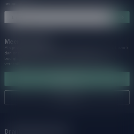
onnodige spam!
Meer informatie
Als je vragen hebt over onze producten of jouw aankoop, bezoek
dan onze klantenservicepagina. Hier vindt je onze
bedrijfsgegevens, antwoorden op veelgestelde vragen en
verschillende manieren om contact met ons op te nemen.
Klantenservice
Onze winkel
Drankenhandel Leiden