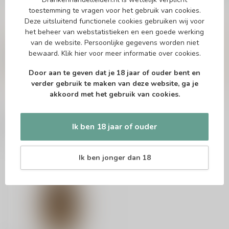
toestemming te vragen voor het gebruik van cookies.
Deze uitsluitend functionele cookies gebruiken wij voor
Vragen over dit product?
het beheer van webstatistieken en een goede werking
van de website. Persoonlijke gegevens worden niet
Of heb je hulp nodig bij het bestellen? Twijfel
niet en neem contact met ons op. Dit kan
bewaard.
Klik hier
voor meer informatie over cookies.
telefonisch via 071-2400285 of via de e-mail op
info@drankenhandelleiden.nl
. We helpen je
Door aan te geven dat je 18 jaar of ouder bent en
graag!
verder gebruik te maken van deze website, ga je
akkoord met het gebruik van cookies.
Recent bekeken
Ik ben 18 jaar of ouder
Ik ben jonger dan 18