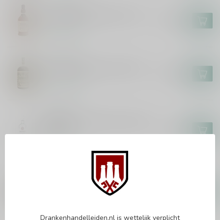
FOURSQUARE
Foursquare Penultimus 70cl
€108,99
Op voorraad
DON PAPA
Don Papa Baroko XXL 450cl
€309,99
Op voorraad
BACARDI
Bacardi Carta Blanca Superior
300cl
€78,99
Op voorraad
FLYING DUTCHMAN
Flying Dutchman 12 Years
Single Cask 70cl
€43,99
Op voorraad
Drankenhandelleiden.nl is wettelijk verplicht