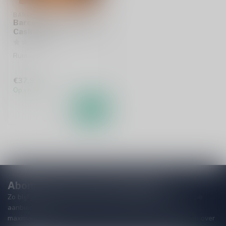
BARCELO
Barcelo Imperial Maple
Cask 70cl
Rum
€37,99
Op voorraad
Abonneer je op onze nieuwsbrief
Zo blijf je altijd op de hoogte van speciale releases en mooie
aanbiedingen. Die wil je toch niet missen!? We versturen
maximaal één keer per maand een mailing dus geen zorgen over