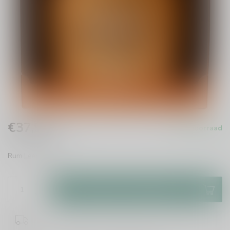
€37,99
Op voorraad
Incl. btw
Rum
Lees meer
.
Toevoegen aan winkelwagen