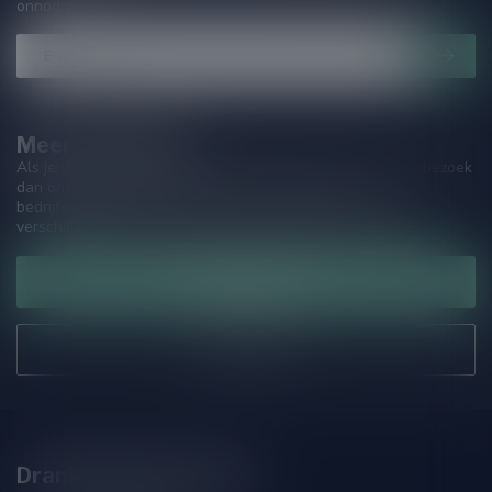
onnodige spam!
Meer informatie
Als je vragen hebt over onze producten of jouw aankoop, bezoek
dan onze klantenservicepagina. Hier vindt je onze
bedrijfsgegevens, antwoorden op veelgestelde vragen en
verschillende manieren om contact met ons op te nemen.
Klantenservice
Onze winkel
Drankenhandel Leiden