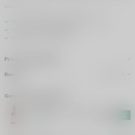
Toevoegen om te vergelijken
Deel dit product
Voor 16u besteld
, vandaag verzonden (ma t/m vr)
Keuze uit meer dan
5000 dranken
Veilig
verpakt en verzonden
Productomschrijving
Reviews
Gerelateerde producten
FOURSQUARE
Foursquare Convocation 70cl
€118,99
€101,99
Op voorraad