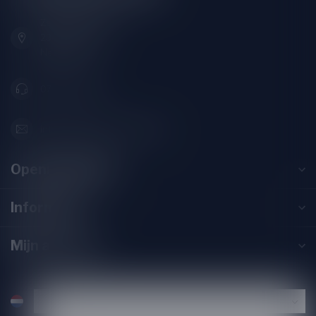
Zeemanlaan 22B
2313SZ Leiden
Nederland
071-2400285
info@drankenhandelleiden.nl
Openingstijden
Informatie
Mijn account