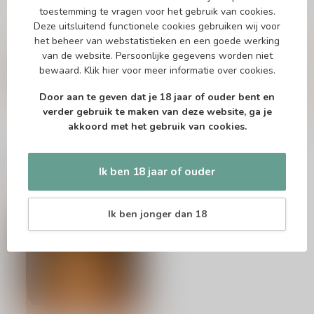
toestemming te vragen voor het gebruik van cookies.
Deze uitsluitend functionele cookies gebruiken wij voor
Vragen over dit product?
het beheer van webstatistieken en een goede werking
Of heb je hulp nodig bij het bestellen? Twijfel
van de website. Persoonlijke gegevens worden niet
niet en neem contact met ons op. Dit kan
bewaard.
Klik hier
voor meer informatie over cookies.
telefonisch via 071-2400285 of via de e-mail op
info@drankenhandelleiden.nl
. We helpen je
Door aan te geven dat je 18 jaar of ouder bent en
graag!
verder gebruik te maken van deze website, ga je
akkoord met het gebruik van cookies.
Recent bekeken
Ik ben 18 jaar of ouder
Ik ben jonger dan 18