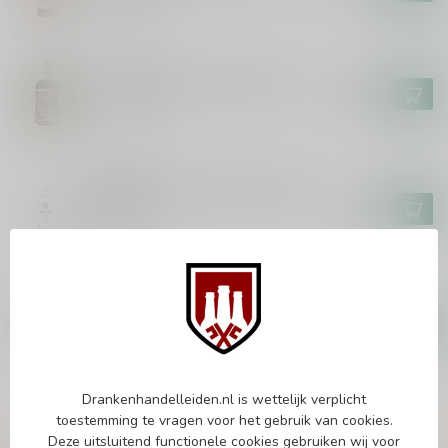
Op voorraad
DON PAPA
Don Papa Baroko XXL 450cl
€309,99
Op voorraad
BACARDI
Bacardi Carta Blanca Superior
300cl
€78,99
Op voorraad
FOURSQUARE
Foursquare Spiced Rum 70cl
€23,99
Op voorraad
Drankenhandelleiden.nl is wettelijk verplicht
toestemming te vragen voor het gebruik van cookies.
Vragen over dit product?
Deze uitsluitend functionele cookies gebruiken wij voor