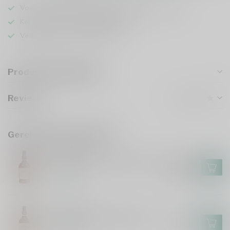
Voor 16u besteld
, vandaag verzonden (ma t/m vr)
Keuze uit meer dan
5000 dranken
Veilig
verpakt en verzonden
Productomschrijving
Reviews
Gerelateerde producten
FOURSQUARE
Foursquare Convocation 70cl
€118,99
€101,99
Op voorraad
FOURSQUARE
Foursquare Penultimus 70cl
€108,99