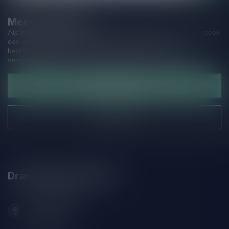
Meer informatie
Als je vragen hebt over onze producten of jouw aankoop, bezoek
dan onze klantenservicepagina. Hier vindt je onze
bedrijfsgegevens, antwoorden op veelgestelde vragen en
verschillende manieren om contact met ons op te nemen.
Klantenservice
Onze winkel
Drankenhandel Leiden
Zeemanlaan 22B
2313SZ Leiden
Nederland