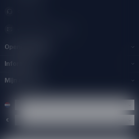
071-2400285
info@drankenhandelleiden.nl
Openingstijden
Informatie
Mijn account
€