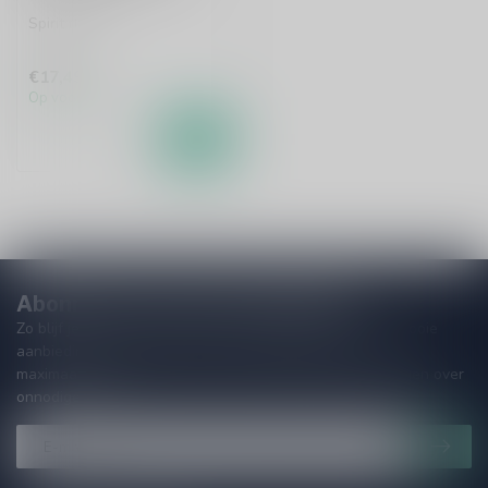
Spirit drink
€17,49
Op voorraad
Abonneer je op onze nieuwsbrief
Zo blijf je altijd op de hoogte van speciale releases en mooie
aanbiedingen. Die wil je toch niet missen!? We versturen
maximaal één keer per maand een mailing dus geen zorgen over
onnodige spam!