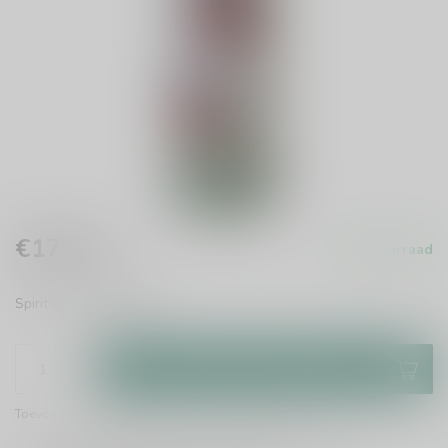
€17,49
Op voorraad
Incl. btw
Spirit drink
Lees meer
.
Toevoegen aan winkelwagen
Toevoegen om te vergelijken
Deel dit product