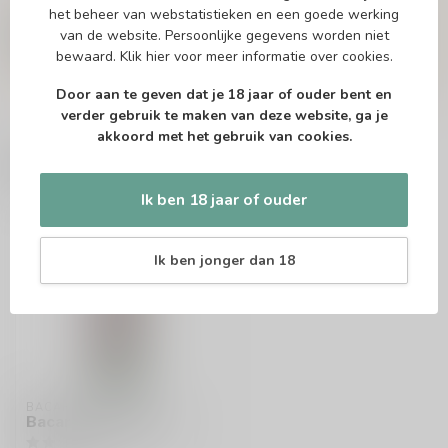
Of heb je hulp nodig bij het bestellen? Twijfel
het beheer van webstatistieken en een goede werking
niet en neem contact met ons op. Dit kan
van de website. Persoonlijke gegevens worden niet
telefonisch via 071-2400285 of via de e-mail op
bewaard.
Klik hier
voor meer informatie over cookies.
info@drankenhandelleiden.nl
. We helpen je
graag!
Door aan te geven dat je 18 jaar of ouder bent en
verder gebruik te maken van deze website, ga je
akkoord met het gebruik van cookies.
Recent bekeken
Ik ben 18 jaar of ouder
Ik ben jonger dan 18
BACARDI
Bacardi Razz 100cl