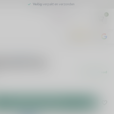
Veilig
verpakt en verzonden
0
EUR
4.8
/5
443
beoordelingen
0 beoordelingen
arta Oro 70cl
Op voorraad
Toevoegen aan winkelwagen