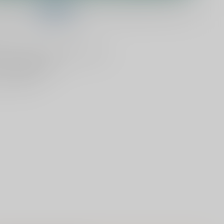
telling binnen
04:00:12
en het wordt vandaag nog verzonden!
lijken
Deel dit product
ld
, vandaag verzonden (ma t/m vr)
dan
5000 dranken
n verzonden