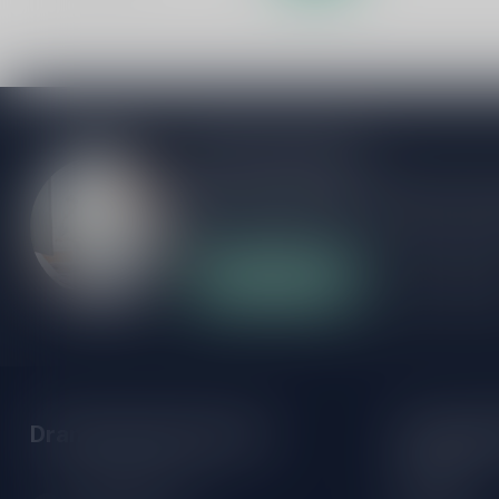
Meer informatie
Als je vragen hebt over onze producten of
klantenservicepagina. Hier vindt je onze b
veelgestelde vragen en verschillende mani
Klantenservice
Onze winke
Drankenhandel Leiden
Openings
Maandag:
Zeemanlaan 22B