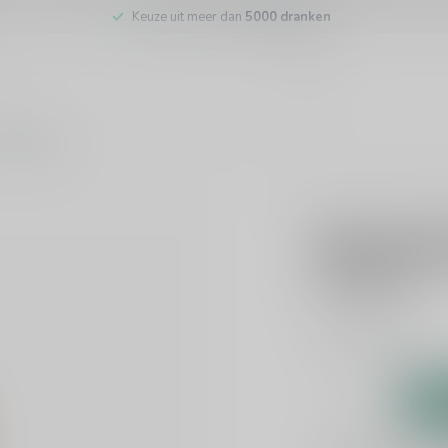
Keuze uit meer dan
5000 dranken
tenservice
BACARDI
Bacardi C
€14,99
Incl. btw
Rum
Lees meer
.