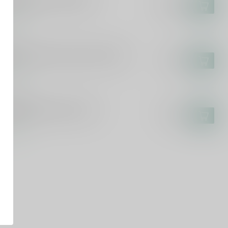
n Papa Baroko XXL 450cl
€309,99
voorraad
CARDI
ardi Carta Blanca Superior 300cl
€78,99
voorraad
URSQUARE
ursquare Spiced Rum 70cl
€23,99
voorraad