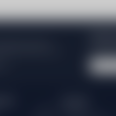
Abonneer 
Zo blijf je alt
 jouw aankoop, bezoek dan onze
wil je toch ni
edrijfsgegevens, antwoorden op
eren om contact met ons op te nemen.
dus geen zorge
l
tijden
Informatie
Gesloten
Klantenservice