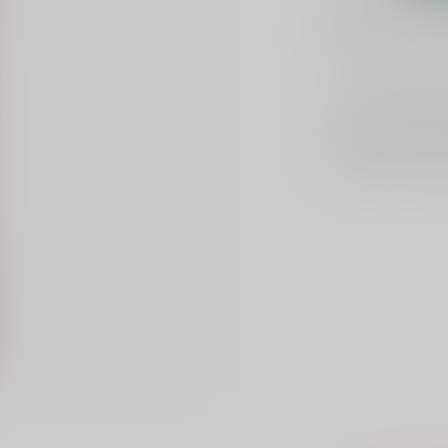
Plaats je bes
Toevoegen om te verge
Voor 16u beste
Keuze uit meer 
Veilig
verpakt e