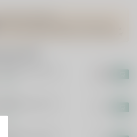
Vragen over dit product?
Of heb je hulp nodig bij het bestellen? Twijfel niet en neem
contact met ons op. Dit kan telefonisch via 071-2400285 of via
de e-mail op
info@drankenhandelleiden.nl
. We helpen je graag!
rde producten
URSQUARE
ursquare Convocation 70cl
€118,99
€101,99
voorraad
URSQUARE
ursquare Penultimus 70cl
€108,99
voorraad
N PAPA