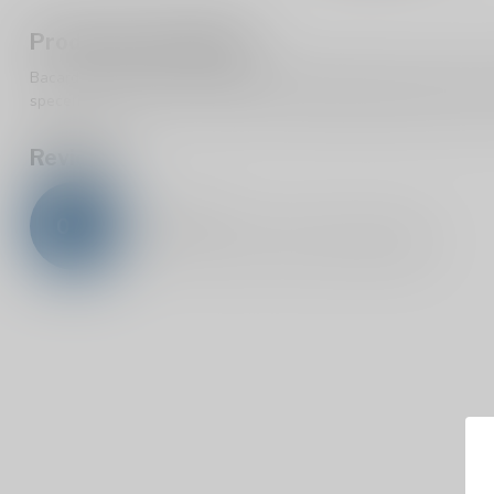
Productomschrijving
Bacardi Carta Oro is een lekkere rum die licht zoet en zacht van s
specerijen, walnoten en vanille. Het alcoholpercentage van deze 
Reviews
0
/
5
0
sterren op basis van
0
beoordelingen