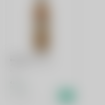
BACARDI
Bacardi Carta Oro 70cl
Rum
€14,99
Op voorraad
Vergelijk