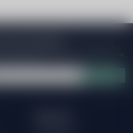
je op onze nieuwsbrief
ijd op de hoogte van speciale releases en mooie aanbiedingen. Die
et missen!? We versturen maximaal één keer per maand een mailing
n over onnodige spam!
Abonneer
Mijn account
Account informatie