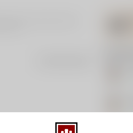
maak is. De rum smaak naar tropisch fruit,
rum is 40%.
Gerelatee
Je beoordeling toevoegen
FO
Fo
Op 
FO
Fo
Op 
DO