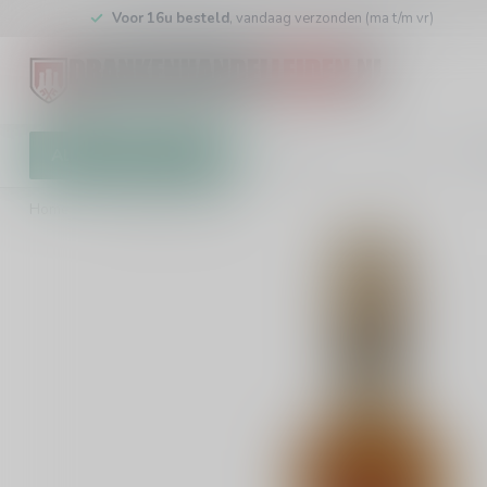
Voor 16u besteld
, vandaag verzonden (ma t/m vr)
Alle categorieën
Cadeaubon
Winkel
Klan
Home
/
Bacardi Carta Oro 70cl