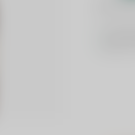
1-2 werkdag
Toevoegen om te verge
Voor 16u beste
Keuze uit meer 
Veilig
verpakt e