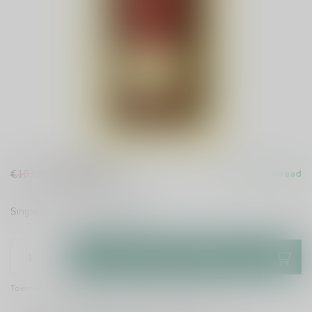
€87,99
€102,95
Op voorraad
Incl. btw
Single malt whisky
Lees meer
.
Toevoegen aan winkelwagen
Toevoegen om te vergelijken
Deel dit product