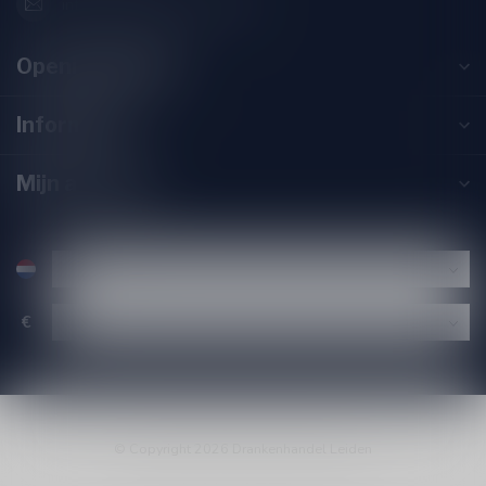
info@drankenhandelleiden.nl
Openingstijden
Informatie
Mijn account
€
© Copyright 2026 Drankenhandel Leiden