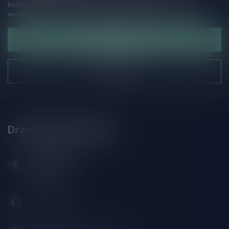
bedrijfsgegevens, antwoorden op veelgestelde vragen en
verschillende manieren om contact met ons op te nemen.
Klantenservice
Onze winkel
Drankenhandel Leiden
Zeemanlaan 22B
2313SZ Leiden
Nederland
071-2400285