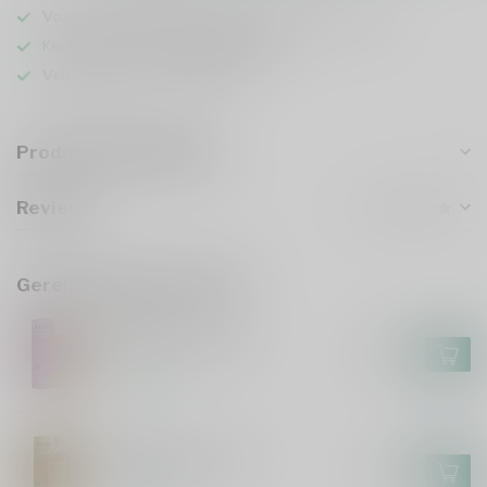
Voor 16u besteld
, vandaag verzonden (ma t/m vr)
Keuze uit meer dan
5000 dranken
Veilig
verpakt en verzonden
Productomschrijving
Reviews
Gerelateerde producten
ARRAN
Arran 14 Years 70cl
€59,99
Op voorraad
ARRAN
Arran 10 Years 70cl
€37,99