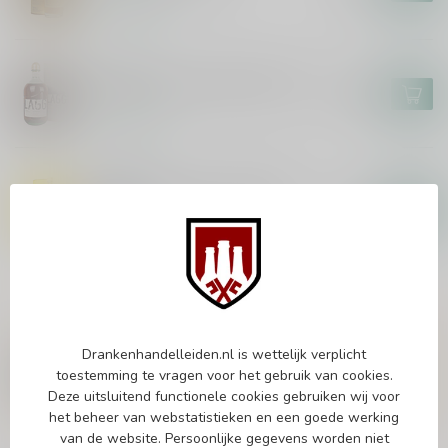
Op voorraad
LAGG
Lagg Corriecravie Edition 70cl
€54,99
Op voorraad
ARRAN
Arran Sauternes Cask Finish
70cl
€46,99
Op voorraad
Vragen over dit product?
Of heb je hulp nodig bij het bestellen? Twijfel
Drankenhandelleiden.nl is wettelijk verplicht
niet en neem contact met ons op. Dit kan
toestemming te vragen voor het gebruik van cookies.
telefonisch via 071-2400285 of via de e-mail op
Deze uitsluitend functionele cookies gebruiken wij voor
info@drankenhandelleiden.nl
. We helpen je
het beheer van webstatistieken en een goede werking
graag!
van de website. Persoonlijke gegevens worden niet