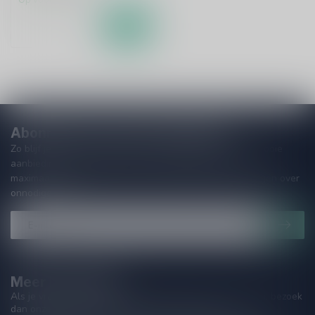
Op voorraad
Abonneer je op onze nieuwsbrief
Zo blijf je altijd op de hoogte van speciale releases en mooie
aanbiedingen. Die wil je toch niet missen!? We versturen
maximaal één keer per maand een mailing dus geen zorgen over
onnodige spam!
Meer informatie
Als je vragen hebt over onze producten of jouw aankoop, bezoek
dan onze klantenservicepagina. Hier vindt je onze