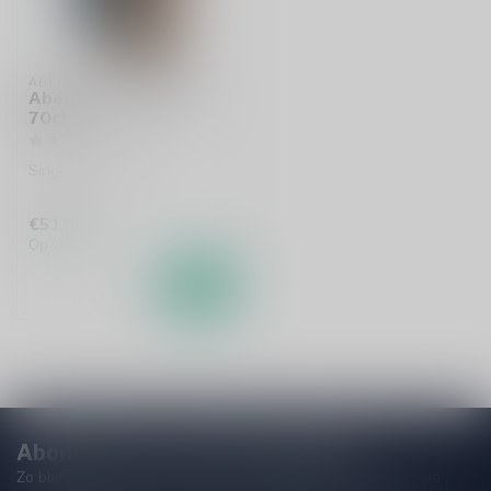
ABERLOUR
Aberlour Triple Cask
70cl
Single malt whisky
€51,99
Op voorraad
Abonneer je op onze nieuwsbrief
Zo blijf je altijd op de hoogte van speciale releases en mooie