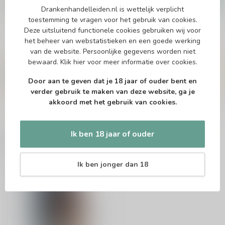
€28,99
Drankenhandelleiden.nl is wettelijk verplicht
Op voorraad
toestemming te vragen voor het gebruik van cookies.
Deze uitsluitend functionele cookies gebruiken wij voor
het beheer van webstatistieken en een goede werking
Vragen over dit product?
van de website. Persoonlijke gegevens worden niet
Of heb je hulp nodig bij het bestellen? Twijfel
bewaard.
Klik hier
voor meer informatie over cookies.
niet en neem contact met ons op. Dit kan
telefonisch via 071-2400285 of via de e-mail op
Door aan te geven dat je 18 jaar of ouder bent en
info@drankenhandelleiden.nl
. We helpen je
verder gebruik te maken van deze website, ga je
graag!
akkoord met het gebruik van cookies.
Ik ben 18 jaar of ouder
Recent bekeken
Ik ben jonger dan 18