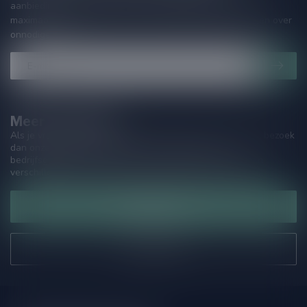
aanbiedingen. Die wil je toch niet missen!? We versturen
maximaal één keer per maand een mailing dus geen zorgen over
onnodige spam!
Meer informatie
Als je vragen hebt over onze producten of jouw aankoop, bezoek
dan onze klantenservicepagina. Hier vindt je onze
bedrijfsgegevens, antwoorden op veelgestelde vragen en
verschillende manieren om contact met ons op te nemen.
Klantenservice
Onze winkel