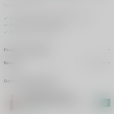
Toevoegen om te vergelijken
Deel dit product
Voor 16u besteld
, vandaag verzonden (ma t/m vr)
Keuze uit meer dan
5000 dranken
Veilig
verpakt en verzonden
Productomschrijving
Reviews
Gerelateerde producten
SPEYSIDE 17(M)
Speyside 17(M) 17 Years
Exceptional Cask 100 Proof
Edition 16 Signatory Vintage
€91,99
70cl