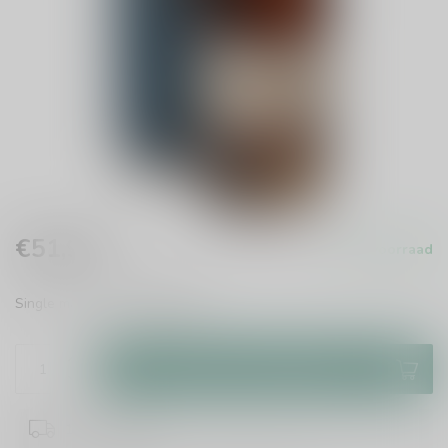
€51,99
Op voorraad
Incl. btw
Single malt whisky
Lees meer
.
Toevoegen aan winkelwagen
1-2 werkdagen