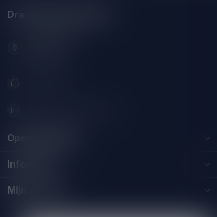
Drankenhandel Leiden
Zeemanlaan 22B
2313SZ Leiden
Nederland
071-2400285
info@drankenhandelleiden.nl
Openingstijden
Informatie
Mijn account