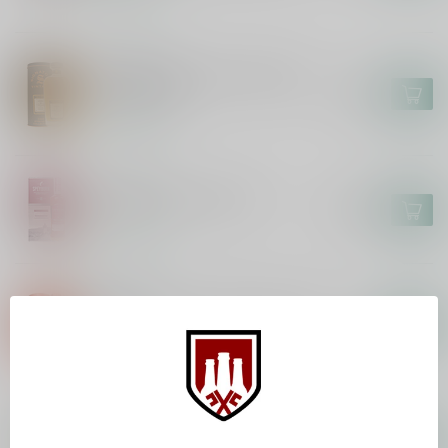
Op voorraad
GLEN SPEY
Glen Spey 18 Years Signatory
Vintage 70cl
€92,99
Op voorraad
SPEYBURN
Speyburn 18 Years 70cl
€105,99
Op voorraad
ABERLOUR
Aberlour 12 Years Double Cask
70cl
€45,99
Op voorraad
BENRIACH
Benriach The Original Ten 70cl
€36,99