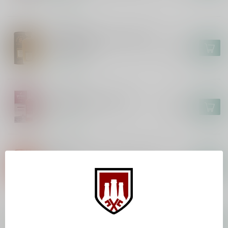
Op voorraad
GLEN SPEY
Glen Spey 18 Years Signatory
Vintage 70cl
€92,99
Op voorraad
SPEYBURN
Speyburn 18 Years 70cl
€105,99
Op voorraad
ABERLOUR
Aberlour 12 Years Double Cask
70cl
€45,99
Op voorraad
BENRIACH
Benriach The Original Ten 70cl
€36,99