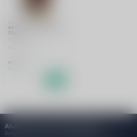
ABERLOUR
Aberlour Casg Annamh
70cl
Single malt whisky
€53,99
Op voorraad
Abonneer je op onze nieuwsbrief
Zo blijf je altijd op de hoogte van speciale releases en mooie