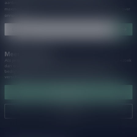
aanbiedingen. Die wil je toch niet missen!? We versturen
maximaal één keer per maand een mailing dus geen zorgen over
onnodige spam!
Meer informatie
Als je vragen hebt over onze producten of jouw aankoop, bezoek
dan onze klantenservicepagina. Hier vindt je onze
bedrijfsgegevens, antwoorden op veelgestelde vragen en
verschillende manieren om contact met ons op te nemen.
Klantenservice
Onze winkel