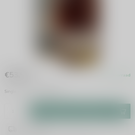
€53,99
Op voorraad
Incl. btw
Single malt whisky
Lees meer
.
Toevoegen aan winkelwagen
1-2 werkdagen