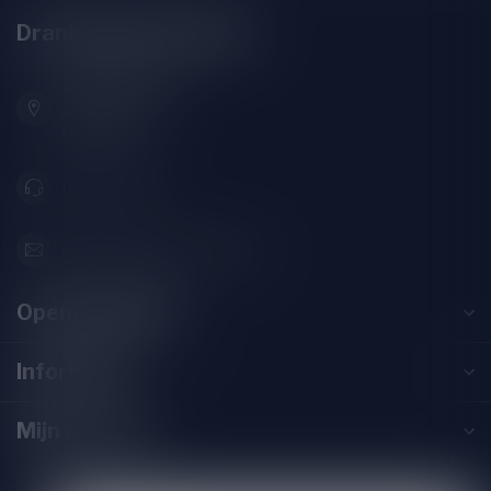
Drankenhandel Leiden
Zeemanlaan 22B
2313SZ Leiden
Nederland
071-2400285
info@drankenhandelleiden.nl
Openingstijden
Informatie
Mijn account