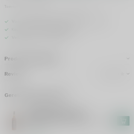
Toevoegen om te vergelijken
Deel dit product
Voor 16u besteld
, vandaag verzonden (ma t/m vr)
Keuze uit meer dan
5000 dranken
Veilig
verpakt en verzonden
Productomschrijving
Reviews
Gerelateerde producten
SPEYSIDE 17(M)
Speyside 17(M) 17 Years
Exceptional Cask 100 Proof
Edition 16 Signatory Vintage
€91,99
70cl