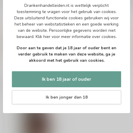
€28,99
Drankenhandelleiden.nl is wettelijk verplicht
Op voorraad
toestemming te vragen voor het gebruik van cookies.
Deze uitsluitend functionele cookies gebruiken wij voor
het beheer van webstatistieken en een goede werking
Vragen over dit product?
van de website. Persoonlijke gegevens worden niet
Of heb je hulp nodig bij het bestellen? Twijfel
bewaard.
Klik hier
voor meer informatie over cookies.
niet en neem contact met ons op. Dit kan
telefonisch via 071-2400285 of via de e-mail op
Door aan te geven dat je 18 jaar of ouder bent en
info@drankenhandelleiden.nl
. We helpen je
verder gebruik te maken van deze website, ga je
graag!
akkoord met het gebruik van cookies.
Ik ben 18 jaar of ouder
Recent bekeken
Ik ben jonger dan 18