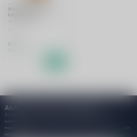
OLD PULTENEY
Stroma Old Pulteny
Liqueur 50cl
Likeur
€25,99
Op voorraad
Abonneer je op onze nieuwsbrief
Zo blijf je altijd op de hoogte van speciale releases en mooie
aanbiedingen. Die wil je toch niet missen!? We versturen
maximaal één keer per maand een mailing dus geen zorgen over
onnodige spam!