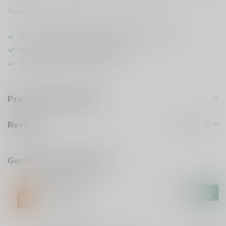
Toevoegen om te vergelijken
Deel dit product
Voor 16u besteld
, vandaag verzonden (ma t/m vr)
Keuze uit meer dan
5000 dranken
Veilig
verpakt en verzonden
Productomschrijving
Reviews
Gerelateerde producten
GLAYVA
Glayva 70cl
€34,99
Op voorraad