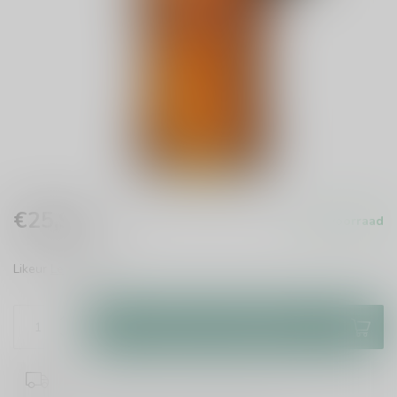
€25,99
Op voorraad
Incl. btw
Likeur
Lees meer
.
Toevoegen aan winkelwagen