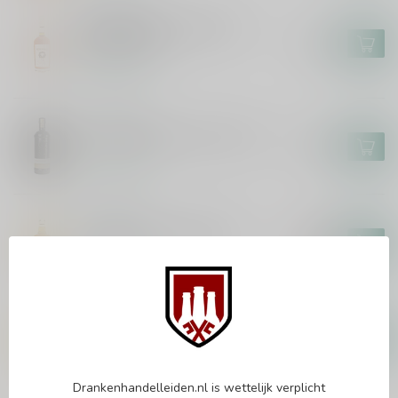
SKREWBALL
Skrewball Peanut Butter
Flavour 70cl
€22,99
Op voorraad
SORTILÈGE
Sortilège Maple Cream 70cl
€28,99
Op voorraad
JIM BEAM
Jim Beam Pineapple 70cl
€17,99
€15,99
Op voorraad
CELTIC HONEY
Celtic Honey 70cl
€17,99
Op voorraad
Drankenhandelleiden.nl is wettelijk verplicht