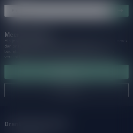
Meer informatie
Als je vragen hebt over onze producten of jouw aankoop, bezoek
dan onze klantenservicepagina. Hier vindt je onze
bedrijfsgegevens, antwoorden op veelgestelde vragen en
verschillende manieren om contact met ons op te nemen.
Klantenservice
Onze winkel
Drankenhandel Leiden