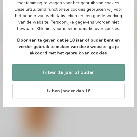
toestemming te vragen voor het gebruik van cookies.
Deze uitsluitend functionele cookies gebruiken wij voor
Vragen over dit product?
het beheer van webstatistieken en een goede werking
Of heb je hulp nodig bij het bestellen? Twijfel
van de website. Persoonlijke gegevens worden niet
niet en neem contact met ons op. Dit kan
bewaard.
Klik hier
voor meer informatie over cookies.
telefonisch via 071-2400285 of via de e-mail op
info@drankenhandelleiden.nl
. We helpen je
Door aan te geven dat je 18 jaar of ouder bent en
graag!
verder gebruik te maken van deze website, ga je
akkoord met het gebruik van cookies.
Recent bekeken
Ik ben 18 jaar of ouder
Ik ben jonger dan 18