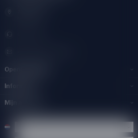
Zeemanlaan 22B
2313SZ Leiden
Nederland
071-2400285
info@drankenhandelleiden.nl
Openingstijden
Informatie
Mijn account