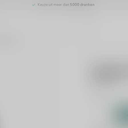
Keuze uit meer dan
5000 dranken
tenservice
LE BONHEUR
Le Bonhe
€14,45
Incl. btw
Dit product is uit v