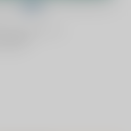
telling binnen
17:12:04
en het wordt vandaag nog verzonden!
lijken
Deel dit product
ld
, vandaag verzonden (ma t/m vr)
dan
5000 dranken
n verzonden