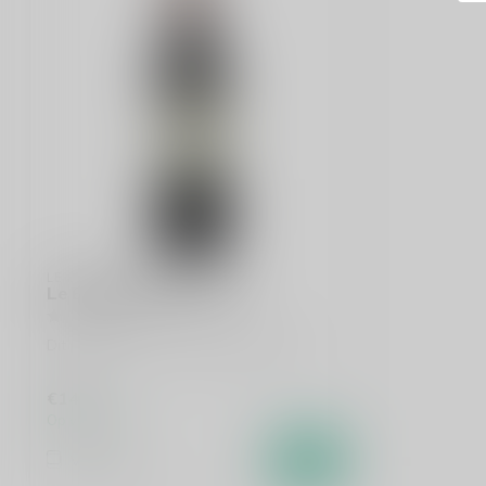
LE BONHEUR
Le Bonheur Merlot 75cl
Dit product is uit voorraad leverbaar!
€14,45
Op voorraad
Vergelijk