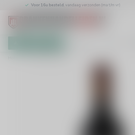
Voor 16u besteld
, vandaag verzonden (ma t/m vr)
Alle categorieën
Cadeaubon
Winkel
Klan
Home
/
Le Bonheur Merlot 75cl