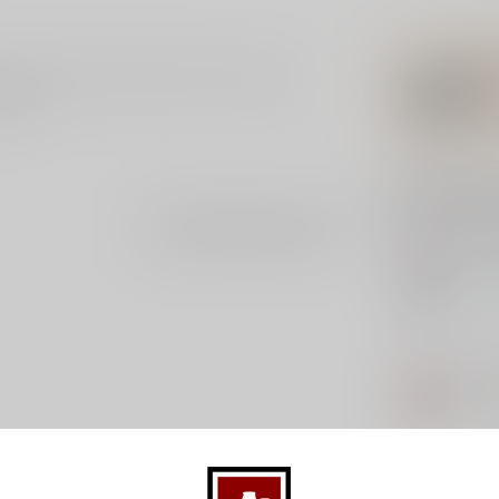
Zuid Afrika. Deze Merlot heeft een donkere
rhout.
Gerelatee
Je beoordeling toevoegen
IRO
Iro
Op 
LO
Lol
Op 
MA