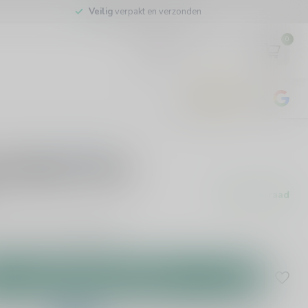
Veilig
verpakt en verzonden
0
EUR
4.8
/5
443
beoordelingen
0 beoordelingen
ur Merlot 75cl
Op voorraad
oorraad leverbaar!
Lees meer
.
Toevoegen aan winkelwagen