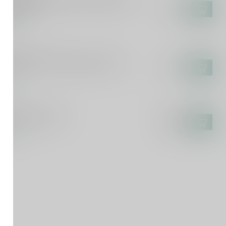
kus Molitor Kinheimer Hubertuslay
lese 75cl
€44,95
voorraad
SCA DEL TACCO
sca del Tacco Susumaniello 75cl
€14,95
voorraad
ICURO
curo Rosato 75cl
€9,25
€7,99
voorraad