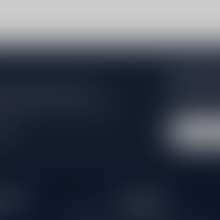
Abonneer 
Zo blijf je alt
 jouw aankoop, bezoek dan onze
wil je toch ni
edrijfsgegevens, antwoorden op
eren om contact met ons op te nemen.
dus geen zorge
l
tijden
Informatie
Gesloten
Klantenservice