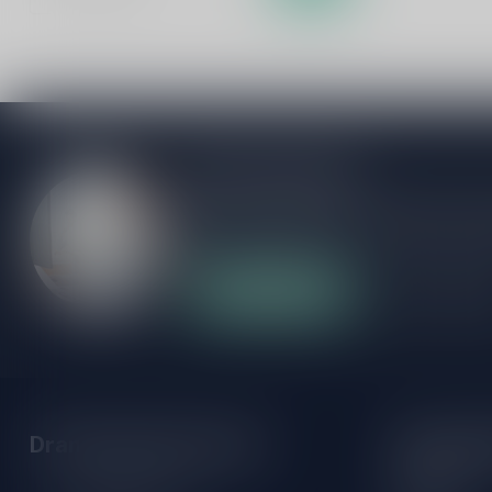
Meer informatie
Als je vragen hebt over onze producten of
klantenservicepagina. Hier vindt je onze b
veelgestelde vragen en verschillende mani
Klantenservice
Onze winke
Drankenhandel Leiden
Openings
Maandag: