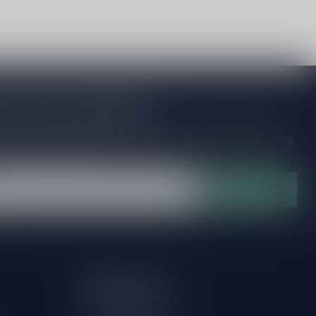
je op onze nieuwsbrief
ijd op de hoogte van speciale releases en mooie aanbiedingen. Die
et missen!? We versturen maximaal één keer per maand een mailing
n over onnodige spam!
Abonneer
Mijn account
Account informatie