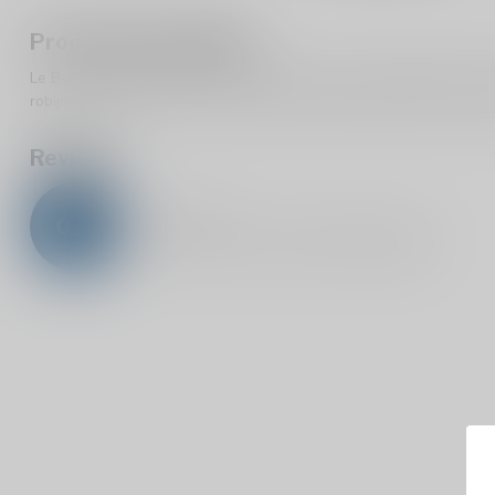
Productomschrijving
Le Bonheur Merlot 75cl 13.5% is een rode wijn uit Stellenbosch, 
robijnrode kleur en tonen van zwarte bessen, rijpe kersen en cede
Reviews
0
/
5
0
sterren op basis van
0
beoordelingen