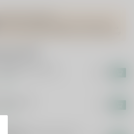
Vragen over dit product?
Of heb je hulp nodig bij het bestellen? Twijfel niet en neem
contact met ons op. Dit kan telefonisch via 071-2400285 of via
de e-mail op
info@drankenhandelleiden.nl
. We helpen je graag!
rde producten
N MAIDEN
n Maiden Darkest Red 75cl
€13,99
voorraad
LEA
ea Sangria 75cl
€7,49
voorraad
RKUS MOLITOR