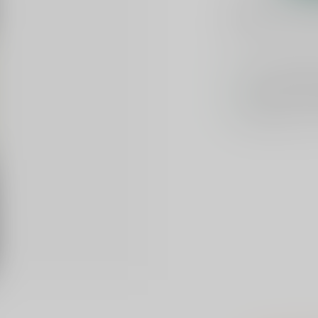
Plaats je bes
Toevoegen om te verge
Voor 16u beste
Keuze uit meer 
Veilig
verpakt e