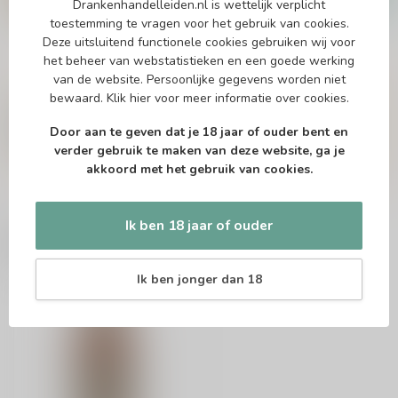
Drankenhandelleiden.nl is wettelijk verplicht
Op voorraad
toestemming te vragen voor het gebruik van cookies.
Deze uitsluitend functionele cookies gebruiken wij voor
het beheer van webstatistieken en een goede werking
van de website. Persoonlijke gegevens worden niet
Vragen over dit product?
bewaard.
Klik hier
voor meer informatie over cookies.
Of heb je hulp nodig bij het bestellen? Twijfel
niet en neem contact met ons op. Dit kan
Door aan te geven dat je 18 jaar of ouder bent en
telefonisch via 071-2400285 of via de e-mail op
info@drankenhandelleiden.nl
. We helpen je
verder gebruik te maken van deze website, ga je
graag!
akkoord met het gebruik van cookies.
Ik ben 18 jaar of ouder
Recent bekeken
Ik ben jonger dan 18