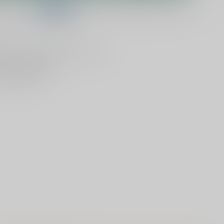
telling binnen
06:21:08
en het wordt vandaag nog verzonden!
lijken
Deel dit product
ld
, vandaag verzonden (ma t/m vr)
dan
5000 dranken
n verzonden