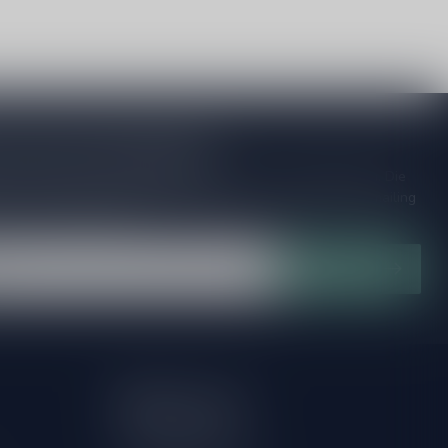
je op onze nieuwsbrief
ijd op de hoogte van speciale releases en mooie aanbiedingen. Die
et missen!? We versturen maximaal één keer per maand een mailing
n over onnodige spam!
Abonneer
Mijn account
Account informatie