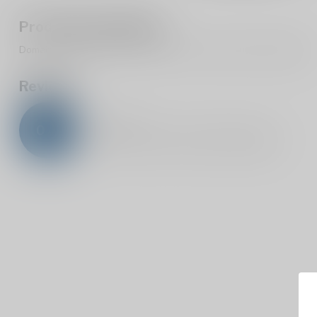
Productomschrijving
Domaine Masse Givry 1er Cru 13% is een rode wijn uit Frankrijk.
Reviews
0
/
5
0
sterren op basis van
0
beoordelingen