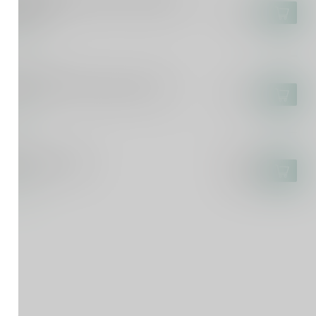
kus Molitor Kinheimer Hubertuslay
lese 75cl
€44,95
voorraad
SCA DEL TACCO
sca del Tacco Susumaniello 75cl
€14,95
voorraad
ICURO
curo Rosato 75cl
€9,25
€7,99
voorraad