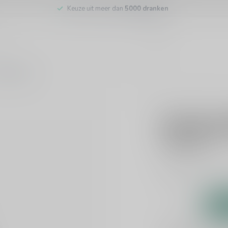
Keuze uit meer dan
5000 dranken
tenservice
DOMAINE MASSE
Domaine 
€32,95
Incl. btw
Dit product is uit v