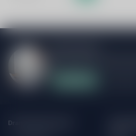
Meer informatie
Als je vragen hebt over onze producten of
klantenservicepagina. Hier vindt je onze b
veelgestelde vragen en verschillende mani
Klantenservice
Onze winke
Drankenhandel Leiden
Openings
Maandag: