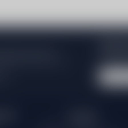
Abonneer 
Zo blijf je alt
 jouw aankoop, bezoek dan onze
wil je toch ni
edrijfsgegevens, antwoorden op
eren om contact met ons op te nemen.
dus geen zorge
l
tijden
Informatie
Gesloten
Klantenservice