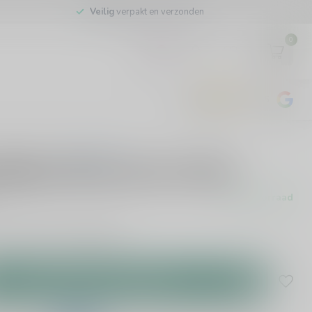
Veilig
verpakt en verzonden
0
EUR
4.8
/5
443
beoordelingen
0 beoordelingen
Masse Givry 1er Cru 75cl
Op voorraad
oorraad leverbaar.
Lees meer
.
Toevoegen aan winkelwagen