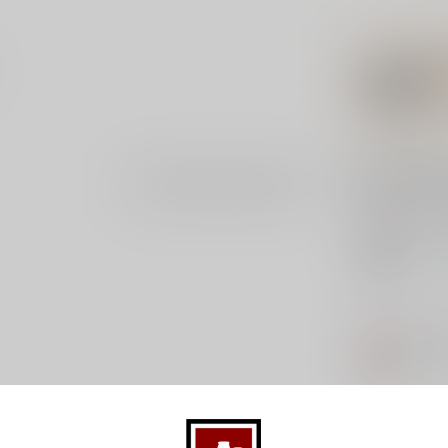
Gerelatee
Je beoordeling toevoegen
IRO
Iro
Op 
LO
Lol
Op 
MA