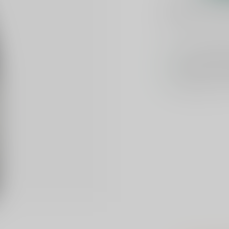
Plaats je bes
Toevoegen om te verge
Voor 16u beste
Keuze uit meer 
Veilig
verpakt e