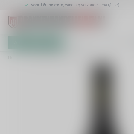
Voor 16u besteld
, vandaag verzonden (ma t/m vr)
Alle categorieën
Cadeaubon
Winkel
Klan
Home
/
Domaine Masse Givry 1er Cru 75cl