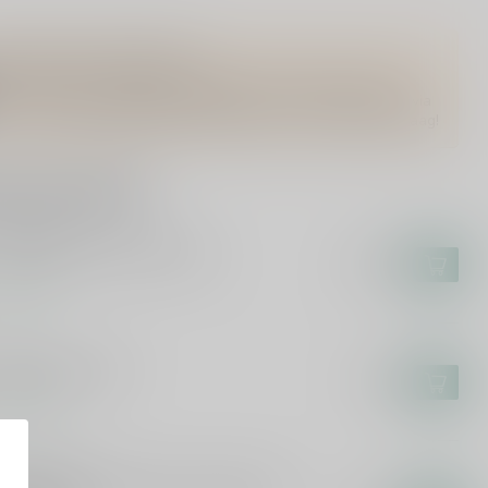
Vragen over dit product?
Of heb je hulp nodig bij het bestellen? Twijfel niet en neem
contact met ons op. Dit kan telefonisch via 071-2400285 of via
de e-mail op
info@drankenhandelleiden.nl
. We helpen je graag!
rde producten
N MAIDEN
n Maiden Darkest Red 75cl
€13,99
voorraad
LEA
ea Sangria 75cl
€7,49
voorraad
RKUS MOLITOR