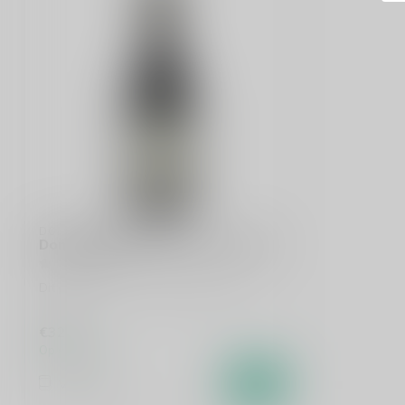
DOMAINE MASSE
Domaine Masse Givry 1er Cru 75cl
Dit product is uit voorraad leverbaar.
€32,95
Op voorraad
Vergelijk