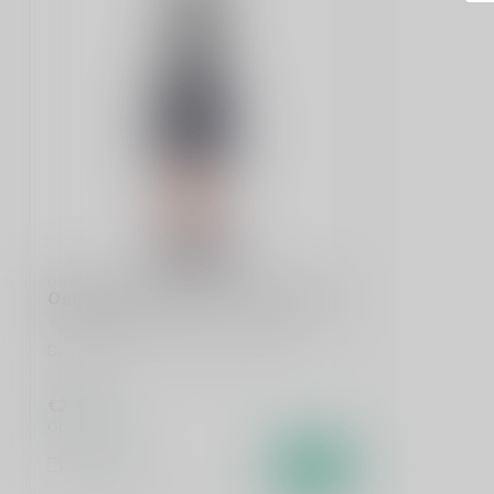
OGIER
Ogier Vacqueyras La Pourpre 75cl
Dit product is uit voorraad leverbaar!
€23,95
Op voorraad
Vergelijk