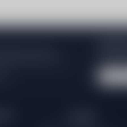
Abonneer 
Zo blijf je alt
 jouw aankoop, bezoek dan onze
wil je toch ni
edrijfsgegevens, antwoorden op
eren om contact met ons op te nemen.
dus geen zorge
l
tijden
Informatie
Gesloten
Klantenservice