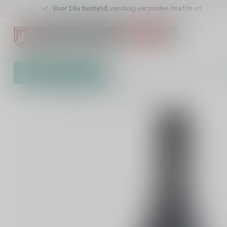
Voor 16u besteld
, vandaag verzonden (ma t/m vr)
Alle categorieën
Cadeaubon
Winkel
Klan
Home
/
Ogier Vacqueyras La Pourpre 75cl