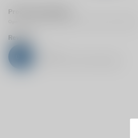
Productomschrijving
Ogier Vacqueyras La Pourpre 14.5% is een rode wijn uit Frankrijk.
Reviews
0
/
5
0
sterren op basis van
0
beoordelingen