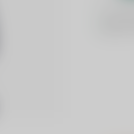
Voor 16u beste
Keuze uit meer 
Veilig
verpakt e