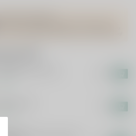
Vragen over dit product?
Of heb je hulp nodig bij het bestellen? Twijfel niet en neem
contact met ons op. Dit kan telefonisch via 071-2400285 of via
de e-mail op
info@drankenhandelleiden.nl
. We helpen je graag!
rde producten
N MAIDEN
n Maiden Darkest Red 75cl
€13,99
voorraad
LEA
ea Sangria 75cl
€7,49
voorraad
RKUS MOLITOR