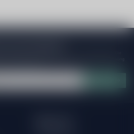
je op onze nieuwsbrief
ijd op de hoogte van speciale releases en mooie aanbiedingen. Die
et missen!? We versturen maximaal één keer per maand een mailing
n over onnodige spam!
Abonneer
Mijn account
Account informatie