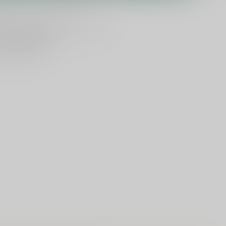
ld
, vandaag verzonden (ma t/m vr)
dan
5000 dranken
n verzonden