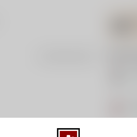
Gerelatee
Je beoordeling toevoegen
IRO
Iro
Op 
LO
Lol
Op 
MA