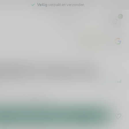
Veilig
verpakt en verzonden
0
EUR
4.8
/5
443
beoordelingen
0 beoordelingen
cqueyras La Pourpre 75cl
Op voorraad
oorraad leverbaar!
Lees meer
.
Toevoegen aan winkelwagen
lijken
Deel dit product