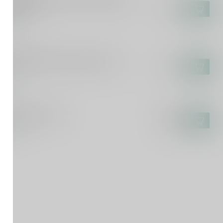
kus Molitor Kinheimer Hubertuslay
lese 75cl
€44,95
voorraad
SCA DEL TACCO
sca del Tacco Susumaniello 75cl
€14,95
voorraad
ICURO
curo Rosato 75cl
€9,25
€7,99
voorraad