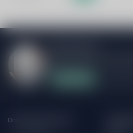
Meer informatie
Als je vragen hebt over onze producten of
klantenservicepagina. Hier vindt je onze b
veelgestelde vragen en verschillende mani
Klantenservice
Onze winke
Drankenhandel Leiden
Openings
Maandag: