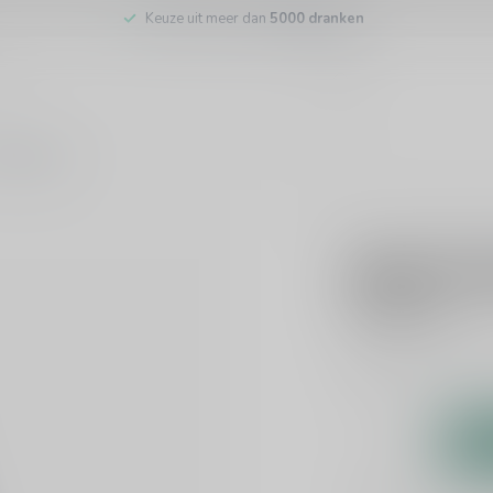
Keuze uit meer dan
5000 dranken
tenservice
OGIER
Ogier Va
€23,95
Incl. btw
Dit product is uit v
Toevoegen om te verge