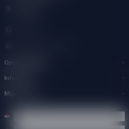
Zeemanlaan 22B
2313SZ Leiden
Nederland
071-2400285
info@drankenhandelleiden.nl
Openingstijden
Informatie
Mijn account