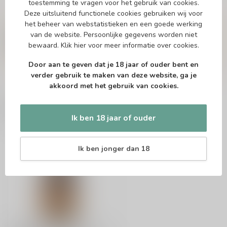
toestemming te vragen voor het gebruik van cookies.
Deze uitsluitend functionele cookies gebruiken wij voor
Vragen over dit product?
het beheer van webstatistieken en een goede werking
Of heb je hulp nodig bij het bestellen? Twijfel
van de website. Persoonlijke gegevens worden niet
niet en neem contact met ons op. Dit kan
bewaard.
Klik hier
voor meer informatie over cookies.
telefonisch via 071-2400285 of via de e-mail op
info@drankenhandelleiden.nl
. We helpen je
graag!
Door aan te geven dat je 18 jaar of ouder bent en
verder gebruik te maken van deze website, ga je
akkoord met het gebruik van cookies.
Recent bekeken
Ik ben 18 jaar of ouder
Ik ben jonger dan 18