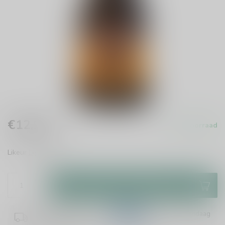
€12,99
Op voorraad
Incl. btw
Likeur
Lees meer
.
Toevoegen aan winkelwagen
Plaats je bestelling binnen
14:08:06
en het wordt vandaag
nog verzonden!