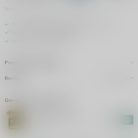
Toevoegen om te vergelijken
Deel dit product
Voor 16u besteld
, vandaag verzonden (ma t/m vr)
Keuze uit meer dan
5000 dranken
Veilig
verpakt en verzonden
Productomschrijving
Reviews
Gerelateerde producten
FILLIERS
Filliers Advokaat 70cl
€16,99
Op voorraad