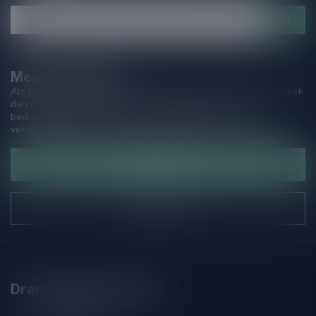
Meer informatie
Als je vragen hebt over onze producten of jouw aankoop, bezoek
dan onze klantenservicepagina. Hier vindt je onze
bedrijfsgegevens, antwoorden op veelgestelde vragen en
verschillende manieren om contact met ons op te nemen.
Klantenservice
Onze winkel
Drankenhandel Leiden