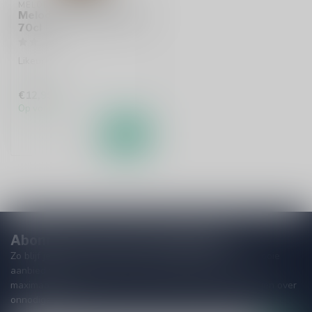
MELODY
Melody Crema Catalana
70cl
Likeur
€12,99
Op voorraad
Abonneer je op onze nieuwsbrief
Zo blijf je altijd op de hoogte van speciale releases en mooie
aanbiedingen. Die wil je toch niet missen!? We versturen
maximaal één keer per maand een mailing dus geen zorgen over
onnodige spam!