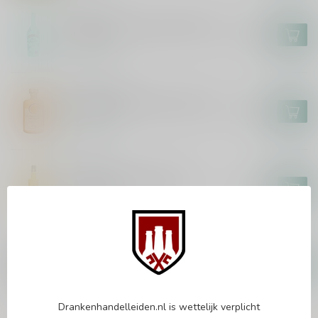
BAILEYS
Baileys Mint Chocolate 100cl
€20,99
Op voorraad
PASSIMONCELLO
Passimoncello Cremoso 50cl
€18,99
Op voorraad
PIRCHER
Pircher Bombardino 70cl
€14,99
Op voorraad
SORTILÈGE
Sortilège Maple Cream 70cl
€28,99
Op voorraad
Drankenhandelleiden.nl is wettelijk verplicht