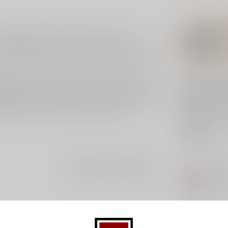
 goudgele kleur met in de neus intense
vleugje mineraliteit. De lange afdronk kenmerkt
ef maar deze wijn kan ook goed bij vis en wit vlees.
n de druiven niet oxideren door de warmte. Om
Gerelatee
ig omgegaan met het gebruik van houten barriques.
ebruikte vaten waarna de wijn nog 12 maanden op
 rijke aroma’s in de wijn te waarborgen.
IRO
Iro
Op 
LO
Je beoordeling toevoegen
Lol
Op 
MA