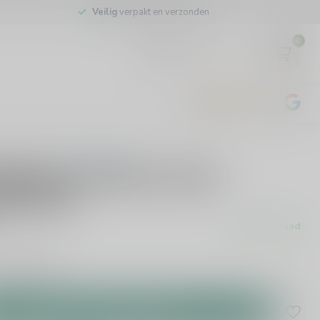
Veilig
verpakt en verzonden
0
EUR
4.8
/5
443
beoordelingen
0 beoordelingen
iquel Lieu-dit La Croix
ay 75cl
Op voorraad
ijk
Lees meer
.
Toevoegen aan winkelwagen