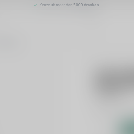
Keuze uit meer dan
5000 dranken
tenservice
LAURENT MIQUEL
Laurent M
Chardonn
€21,95
Incl. btw
Witte wijn uit Frankr