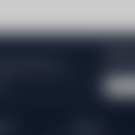
Abonneer 
Zo blijf je alt
 jouw aankoop, bezoek dan onze
wil je toch ni
edrijfsgegevens, antwoorden op
eren om contact met ons op te nemen.
dus geen zorge
l
tijden
Informatie