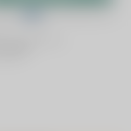
telling binnen
08:35:08
en het wordt vandaag nog verzonden!
lijken
Deel dit product
ld
, vandaag verzonden (ma t/m vr)
dan
5000 dranken
n verzonden