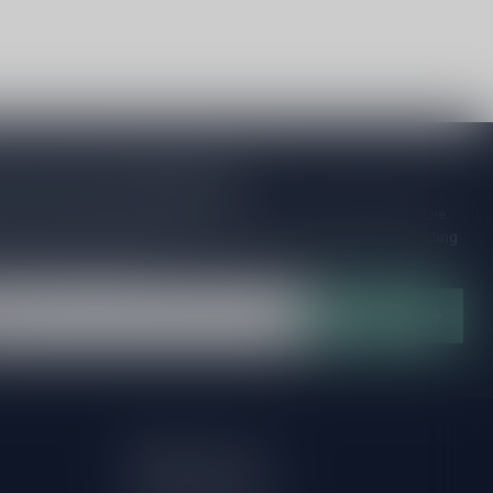
je op onze nieuwsbrief
ijd op de hoogte van speciale releases en mooie aanbiedingen. Die
et missen!? We versturen maximaal één keer per maand een mailing
n over onnodige spam!
Abonneer
Mijn account