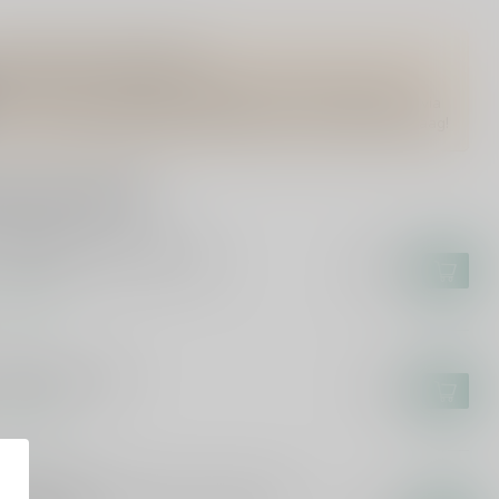
Vragen over dit product?
Of heb je hulp nodig bij het bestellen? Twijfel niet en neem
contact met ons op. Dit kan telefonisch via 071-2400285 of via
de e-mail op
info@drankenhandelleiden.nl
. We helpen je graag!
rde producten
N MAIDEN
n Maiden Darkest Red 75cl
€13,99
voorraad
LEA
ea Sangria 75cl
€7,49
voorraad
RKUS MOLITOR