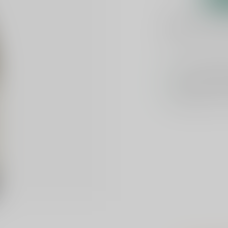
Plaats je bes
Toevoegen om te verge
Voor 16u beste
Keuze uit meer 
Veilig
verpakt e