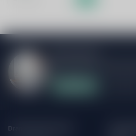
Meer informatie
Als je vragen hebt over onze producten of
klantenservicepagina. Hier vindt je onze b
veelgestelde vragen en verschillende mani
Klantenservice
Onze winke
Drankenhandel Leiden
Openings