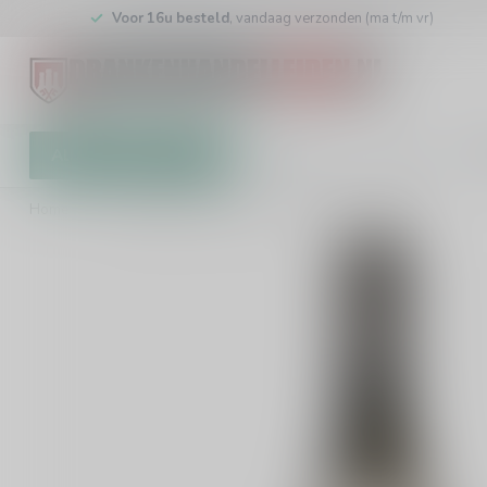
Voor 16u besteld
, vandaag verzonden (ma t/m vr)
Alle categorieën
Cadeaubon
Winkel
Klan
Home
/
Laurent Miquel Lieu-dit La Croix Chardonnay 75cl