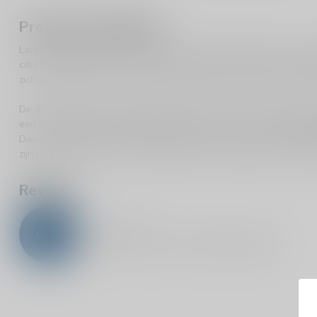
Productomschrijving
Laurent Miquel Lieu-dit La Croix Chardonnay 13% heeft een mooie
citroenachtige tonen. Met aroma's van hazelnoot en toast en een 
zich door frisheid en zeer elegante houttonen. Heerlijk als aperiti
De druiven worden in de nacht geoogst. Dan is het koel en kunne
een optimale balans te krijgen in de wijn wordt er zeer zorgvuld
Daarbij geschiedt de fermentatie deels op nieuwe en deels op g
zijn Lie rust in de vaten, om maximale finesse, elegantie en tevens
Reviews
0
/
5
0
sterren op basis van
0
beoordelingen