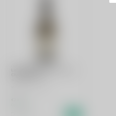
LAURENT MIQUEL
Laurent Miquel Lieu-dit La Croix
Chardonnay 75cl
Witte wijn uit Frankrijk
€21,95
Op voorraad
Vergelijk