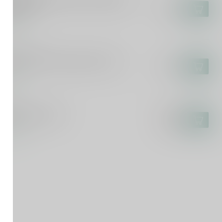
kus Molitor Kinheimer Hubertuslay
lese 75cl
€44,95
voorraad
SCA DEL TACCO
sca del Tacco Susumaniello 75cl
€14,95
voorraad
ICURO
curo Rosato 75cl
€9,25
€7,99
voorraad